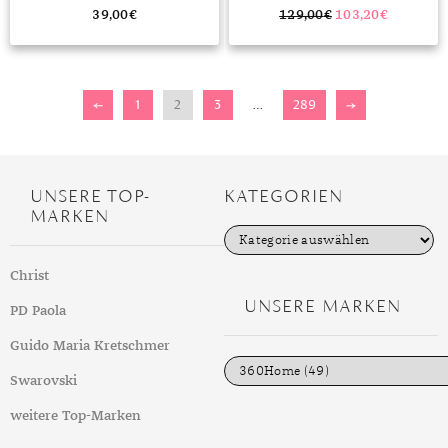
39,00
€
129,00
€
103,20
€
←
1
2
3
…
289
→
UNSERE TOP-
KATEGORIEN
MARKEN
K
a
t
Christ
e
g
UNSERE MARKEN
PD Paola
o
r
i
Guido Maria Kretschmer
e
n
Swarovski
weitere Top-Marken