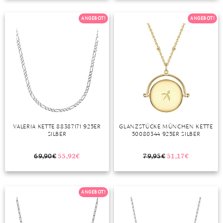
TANSANIT
ANGEBOT!
ANGEBOT!
ZIRKON
VALERIA KETTE 88387171 925ER
GLANZSTÜCKE MÜNCHEN KETTE
SILBER
50080344 925ER SILBER
69,90
€
55,92
€
79,95
€
51,17
€
ANGEBOT!