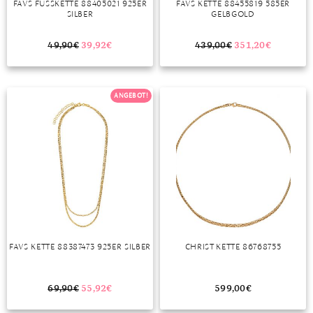
FAVS FUSSKETTE 88405021 925ER S
FAVS KETTE 88455819 585ER
ILBER
GELBGOLD
MONDSTEIN
49,90
€
39,92
€
439,00
€
351,20
€
MORGANIT
OPAL
ANGEBOT!
PERIDOT
PYRIT
QUARZ
ROSENQUARZ
RUBIN
FAVS KETTE 88387473 925ER SILBER
CHRIST KETTE 86768755
SAPHIR
SMARAGD
69,90
€
55,92
€
599,00
€
SPINELL