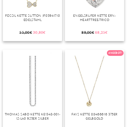
FOSSIL KETTE SUTTON JF03941710
ENGELSRUFER KETTE ERN-
EDELSTAHL
HEARTTREE-TRICO
55,00
€
30,80
€
89,00
€
68,25
€
ANGEBOT!
THOMAS SABO KETTE KE1348-001-
FAVS KETTE 88466616 375ER
12-L40 925ER SILBER
GELBGOLD