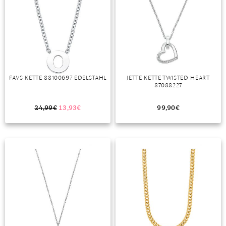
FAVS KETTE 88100697 EDELSTAHL
JETTE KETTE TWISTED HEART
87088227
24,99
€
13,93
€
99,90
€