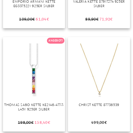
EMPORIO ARMANI KETTE
VALERIA KETTE 87917274 925ER
EG3375221 925ER SILBER
SILBER
MONDSTEIN
109,00
€
61,04
€
89,90
€
71,92
€
MORGANIT
OPAL
ANGEBOT!
PERIDOT
PYRIT
QUARZ
ROSENQUARZ
RUBIN
THOMAS SABO KETTE KE2146-477-7-
CHRIST KETTE 87736539
SAPHIR
L45V 925ER SILBER
SMARAGD
198,00
€
158,40
€
499,00
€
SPINELL