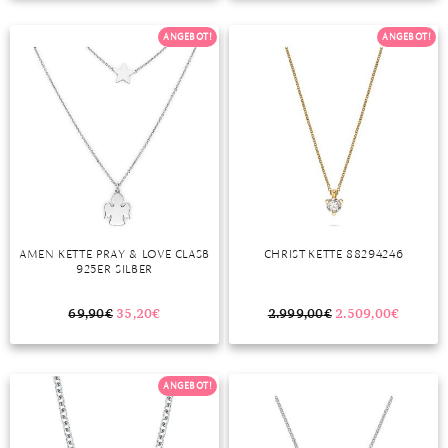
TANSANIT
ANGEBOT!
ANGEBOT!
ZIRKON
AMEN KETTE PRAY & LOVE CLASB
CHRIST KETTE 88294246
925ER SILBER
69,90
€
35,20
€
2.999,00
€
2.509,00
€
ANGEBOT!