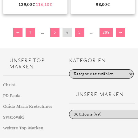
129,00
€
116,10
€
98,00
€
←
1
…
3
4
5
…
289
→
UNSERE TOP-
KATEGORIEN
MARKEN
K
a
t
Christ
e
g
UNSERE MARKEN
PD Paola
o
r
i
Guido Maria Kretschmer
e
n
Swarovski
weitere Top-Marken