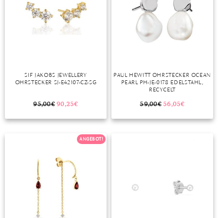
SIF JAKOBS JEWELLERY
PAUL HEWITT OHRSTECKER OCEAN
OHRSTECKER SJ-E42107-CZ-SG
PEARL PH-JE-0178 EDELSTAHL,
RECYCELT
95,00
€
90,25
€
59,00
€
56,05
€
ANGEBOT!