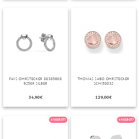
TANSANIT
ZIRKON
FAVS OHRSTECKER 88385608
THOMAS SABO OHRSTECKER
925ER SILBER
SCH150032
34,90
€
129,00
€
ANGEBOT!
ANGEBOT!