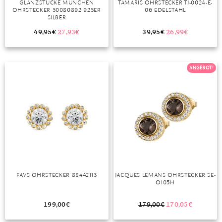
GLANZSTÜCKE MÜNCHEN
TAMARIS OHRSTECKER TJ-0024-E-
OHRSTECKER 50080892 925ER
06 EDELSTAHL
MONDSTEIN
SILBER
49,95
€
27,93
€
39,95
€
26,99
€
MORGANIT
OPAL
ANGEBOT!
PERIDOT
PYRIT
QUARZ
ROSENQUARZ
RUBIN
FAVS OHRSTECKER 88442113
JACQUES LEMANS OHRSTECKER SE-
SAPHIR
O105H
SMARAGD
199,00
€
179,00
€
170,05
€
SPINELL