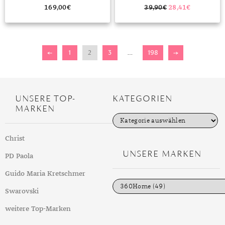
169,00
€
39,90
€
28,41
€
←
1
2
3
…
198
→
UNSERE TOP-
KATEGORIEN
MARKEN
K
a
t
Christ
e
g
UNSERE MARKEN
PD Paola
o
r
i
Guido Maria Kretschmer
e
n
Swarovski
weitere Top-Marken