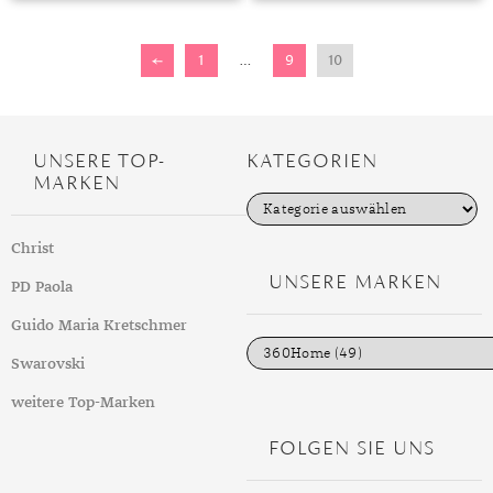
TANSANIT
←
1
…
9
10
ZIRKON
UNSERE TOP-
KATEGORIEN
MARKEN
K
a
t
Christ
e
g
UNSERE MARKEN
PD Paola
o
r
i
Guido Maria Kretschmer
e
n
Swarovski
weitere Top-Marken
FOLGEN SIE UNS