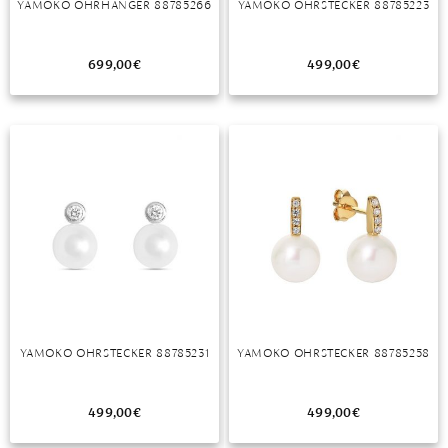
YAMOKO OHRHÄNGER 88785266
YAMOKO OHRSTECKER 88785223
MONDSTEIN
699,00
€
499,00
€
MORGANIT
OPAL
PERIDOT
PYRIT
QUARZ
ROSENQUARZ
RUBIN
YAMOKO OHRSTECKER 88785231
YAMOKO OHRSTECKER 88785258
SAPHIR
SMARAGD
499,00
€
499,00
€
SPINELL