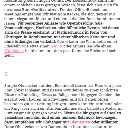
Ausstattung des richtigen Outfits. Der Edelschmuck kann mit
einem schicken Dress getragen werden, lässt sich aber auch für
luxuriöse Büro-Outfits nutzen. Für den Office-Bereich und
Meetings empfehlen wir Platinohrstecker, die sich dezent mit
einem eleganten Blazer und einem stilvollen Rock kombinieren
lassen.
Für besondere Anlässe wie Opernbesuche, Gala-
Veranstaltungen, Hochzeiten oder öffentliche Events, bei denen
auch die Presse erscheint, ist Platinschmuck in Form von
Ohrringen in Kombination mit einer hübschen Kette mit und
ohne Anhänger nie verkehrt.
Gerne kann die Platinkette einen
Edelstein wie etwa einen
Saphir
oder Mineralien wie einen
Mondstein
beinhalten, mit dem jede Dame die Blicke auf sich
zieht.
2.
Simple Ohrstecker aus dem Edelmetall lassen das Herz von jeder
Frau höher schlagen und passen wunderbar zu einer schlichten
Bluse im Büroalltag. Etwas auffälliger sind hingegen Creolen, die
elegant beim Laufen mitschwingen und die Damenohren
besonders gut zur Geltung bringen. Dazu kann ein Armband oder
ein Ring, aber auch ein Armbanduhr aus dem beliebten Metall im
Luxussegment getragen werden.
Wenn Sie hingegen auf Creolen
verzichten möchten und einen teureren Schmuck bevorzugen,
dann empfehlen wir Ohrhänger mit
Diamanten
oder Brillanten.
Diese Ohrstecker setzen Damenohren besonders gekonnt in