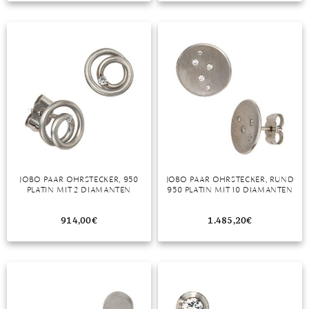
DIAMANT
SYMBOLIK
HAUSHALTSMITTEL
SOMMER
BUSINESS
DIOPSID
UNGLAUBLICH
WINTER
DINNER
FLUORIT
ERSTES DATE
GRANAT
ROTER TEPPICH
IOLITH
TREND DES MONATS
JADE
KARNEOL
JOBO PAAR OHRSTECKER, 950
JOBO PAAR OHRSTECKER, RUND
PLATIN MIT 2 DIAMANTEN
950 PLATIN MIT 10 DIAMANTEN
KUNZIT
914,00
€
1.485,20
€
KYANIT
LABRADORIT
LAPISLAZULI
MARKASIT