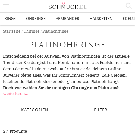
% SALE
RINGE
OHRRINGE
ARMBÄNDER
HALSKETTEN
EDELS
SCHMUCK
Startseite
/
Ohrringe
/ Platinohrringe
PLATINOHRRINGE
RINGE
HERRENRINGE
OHRRINGE
Entscheidend bei der Auswahl von Platinohrringen ist der aktuelle
Trend, der Kleidungsstil und Kombination mit aus Edelsteinen und
SWAROVSKI RINGE
OHRHÄNGER
ARMBÄNDER
dem Edelmetall. Die Auswahl auf Schmuck.de, deinem Online-
Juwelier bietet alles, was Ihr Schmuckherz begehrt: Edle Creolen,
GOLDRINGE
OHRSTECKER
ANKERARMBÄNDER
HALSKETTEN
leuchtende Platinohrstecker oder glamouröse Platinohrhänger.
Doch wie wählen Sie die richtigen Ohrringe aus Platin aus?
…
GELBGOLD RINGE
EDELSTAHLRINGE
CREOLEN
DIAMANTANHÄNGER
EDELSTAHLKETTEN
EDELSTEINE & METALLE
weiterlesen...
ROTGOLD RINGE
SILBERRINGE
SILBEROHRRINGE
EDELSTAHLARMBÄNDER
GOLDKETTEN
EDELSTEINE
UHREN
KATEGORIEN
FILTER
WEISSGOLD RINGE
ACHAT
PLATINRINGE
GOLDOHRRINGE
FREUNDSCHAFTSARMBÄNDER
SILBERKETTEN
METALLE & LEGIERUNGEN
DAMENUHREN
ANHÄNGER
GELBGOLDOHRRINGE
ALEXANDRIT
GOLDSCHMUCK
DIAMANTRINGE
EDELSTAHLOHRRINGE
GOLDARMBÄNDER
PLATINKETTEN
RUBIN
HERRENUHREN
GOLDANHÄNGER
EHERINGE
27 Produkte