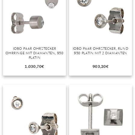
MONDSTEIN
MORGANIT
OPAL
PERIDOT
JOBO PAAR OHRSTECKER
JOBO PAAR OHRSTECKER, RUND
OHRRINGE MIT DIAMANTEN, 950
950 PLATIN MIT 2 DIAMANTEN
PLATIN
PYRIT
1.030,70
€
903,20
€
QUARZ
ROSENQUARZ
RUBIN
SAPHIR
SMARAGD
SPINELL