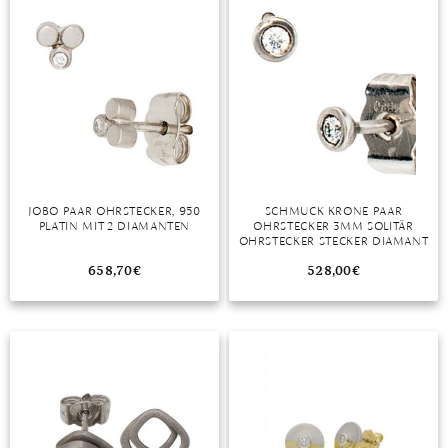
JOBO PAAR OHRSTECKER, 950
SCHMUCK KRONE PAAR
PLATIN MIT 2 DIAMANTEN
OHRSTECKER 3MM SOLITÄR
OHRSTECKER STECKER DIAMANT
BRILLANT 950 PLATIN DAMEN,
PLATIN 950
658,70
€
528,00
€