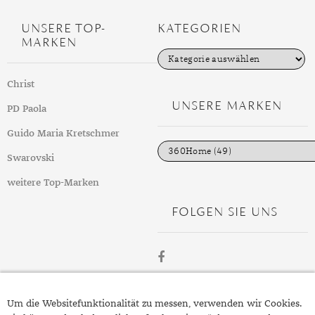
UNSERE TOP-
KATEGORIEN
MARKEN
K
a
t
Christ
e
g
UNSERE MARKEN
PD Paola
o
r
i
Guido Maria Kretschmer
e
n
Swarovski
weitere Top-Marken
FOLGEN SIE UNS
ÜBER
Um die Websitefunktionalität zu messen, verwenden wir Cookies.
SCHMUCK.DE