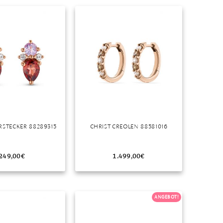
RSTECKER 88289315
CHRIST CREOLEN 88581016
249,00
€
1.499,00
€
ANGEBOT!