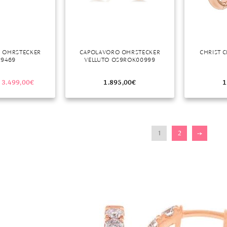
A OHRSTECKER
CAPOLAVORO OHRSTECKER
CHRIST C
29469
VELLUTO OS9ROK00999
3.499,00
€
1.895,00
€
1
1
2
→