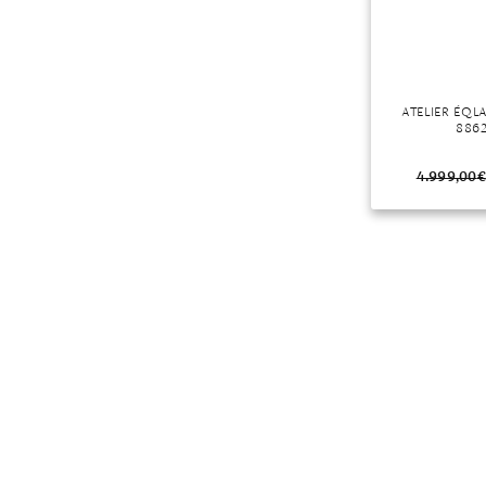
ATELIER ÉQL
886
4.999,00
€