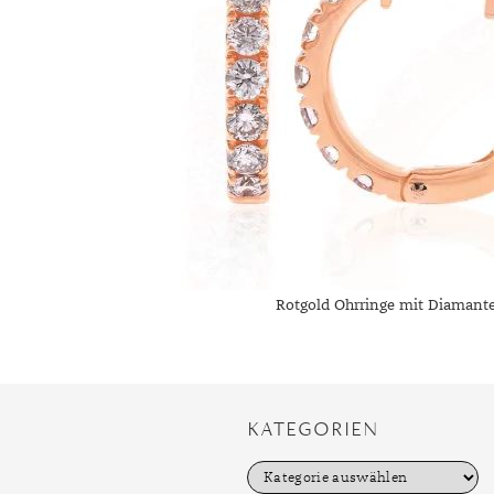
Rotgold Ohrringe mit Diamant
KATEGORIEN
K
a