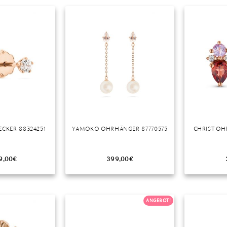
ECKER 88324251
YAMOKO OHRHÄNGER 87770575
CHRIST OH
9,00
€
399,00
€
ANGEBOT!