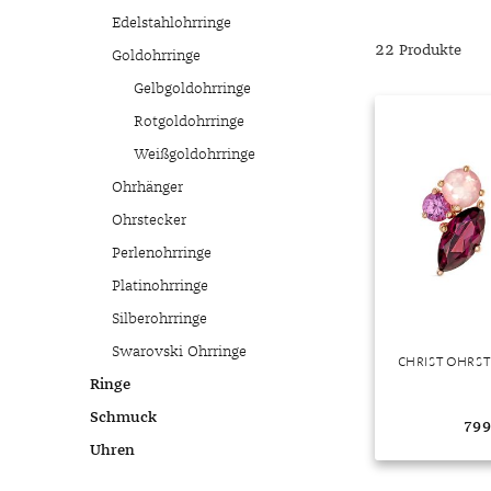
Chalzedon
Goldschmuck reinigen
Herbst
Edelstahlohrringe
Chrysopras
Silberschmuck reinigen
Somme
22 Produkte
Goldohrringe
Citrin
Haushaltsmittel
Winter
Gelbgoldohrringe
Diamant
Rotgoldohrringe
Diopsid
Weißgoldohrringe
Fluorit
Ohrhänger
Granat
Ohrstecker
Iolith
Perlenohrringe
Jade
Platinohrringe
Karneol
Silberohrringe
Kunzit
Swarovski Ohrringe
CHRIST OHRST
Kyanit
Ringe
Labradorit
Schmuck
799
Lapislazuli
Uhren
Markasit