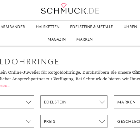
ARMBÄNDER
HALSKETTEN
EDELSTEINE & METALLE
UHREN
Ringe
hänger
Legierungen
en
nhänger
Goldringe
Creolen
Edelstahlarmbänder
Silberketten
Rubin
Kinderuhren
Silberanhänger
Inspiration
MAGAZIN
MARKEN
hrringe
bänder
en
hänger
hmuck
Platinohrringe
Lederarmbänder
Swarovskiketten
Smaradgd
Perlenanhänger
Gelbgold Ringe
Aus Aller Welt
inge
änder
t
gold
Swarovski Ohrringe
Swarovski Armbänder
Zirkonia
Swarovski Anhänger
Rotgold Ringe
Geschenke für Ihn
LDOHRRINGE
m
old
Weißgold Ringe
Geschenke für Sie
ein Online-Juwelier für Rotgoldohrringe
.
Durchstöbern Sie unsere
Ohrr
nge
gold
Kleine Geschenke
licher Ansprechpartner zur Verfügung. Bei Schmuck.de bieten wir Ihne
chmuck
ng
Schmuck für Kinder
sen...
chmuck
T
EDELSTEIN
MARKEN
ski Schmuck
Stilberatung
PREIS
GESCHLEC
ionen
Farbberatung
g
Stile