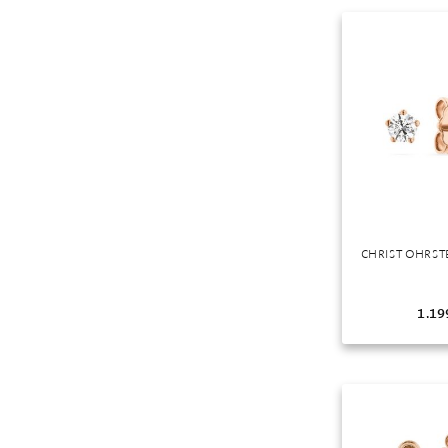
Mondstein
Morganit
Opal
Peridot
Pyrit
Quarz
Rosenquarz
Rubin
Saphir
CHRIST OHRST
Smaragd
Spinell
1.19
Tansanit
Zirkon