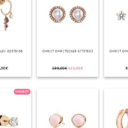
LEN 88579186
CHRIST OHRSTECKER 87737683
CHRIST OH
,00
€
599,00
€
455,05
€
8
ANGEBOT!