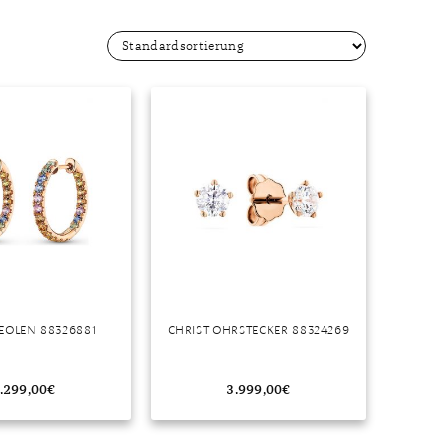
Dinner
Erstes Date
Roter Teppich
Trend des Monats
EOLEN 88326881
CHRIST OHRSTECKER 88324269
.299,00
€
3.999,00
€