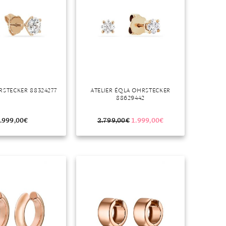
RSTECKER 88324277
ATELIER ÉQLA OHRSTECKER
88629442
.999,00
€
2.799,00
€
1.999,00
€