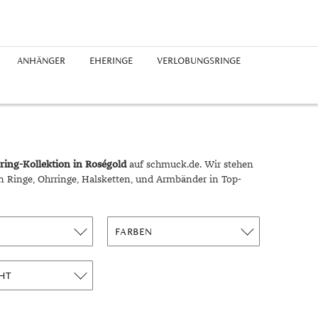
ANHÄNGER
EHERINGE
VERLOBUNGSRINGE
Edelstahlringe
Silberohrringe
Freundschaftsarmbänder
Platinketten
Saphir
Chronographen
Platinanhänger
Guide
Silberringe
Diamantohrringe
Perlenarmbänder
Herrenketten
Perlen
Buchstaben
Epochen
Platinringe
rhodiniert
Expertenrat
Diamantringe
Geschichte
ing-Kollektion in Roségold
auf schmuck.de. Wir stehen
Materialien
n Ringe, Ohrringe, Halsketten, und Armbänder in Top-
Ringgrößen
Symbolik
FARBEN
Unglaublich
Trends
HT
Alltag
Business