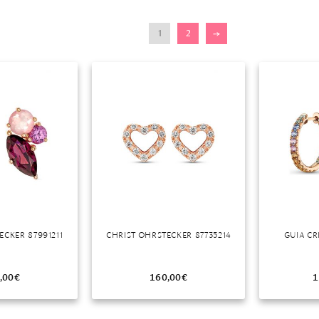
r
1
2
→
ECKER 87991211
CHRIST OHRSTECKER 87735214
GUIA CR
,00
€
160,00
€
1