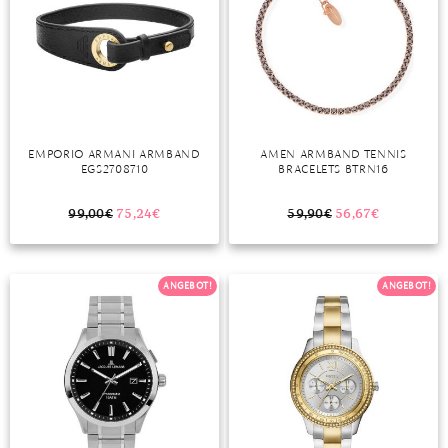
EMPORIO ARMANI ARMBAND
AMEN ARMBAND TENNIS
EGS2708710
BRACELETS BTRN16
99,00
€
75,24
€
59,90
€
56,67
€
ANGEBOT!
ANGEBOT!