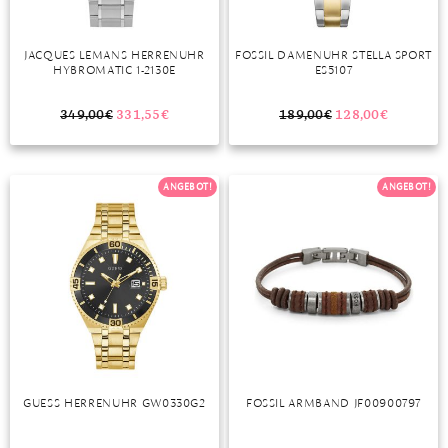
JACQUES LEMANS HERRENUHR
FOSSIL DAMENUHR STELLA SPORT
HYBROMATIC 1-2130E
ES5107
349,00
€
331,55
€
189,00
€
128,00
€
ANGEBOT!
ANGEBOT!
GUESS HERRENUHR GW0330G2
FOSSIL ARMBAND JF00900797