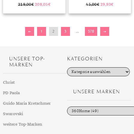
219,00
€
208,05
€
45,00
€
29,93
€
←
1
2
3
…
578
→
UNSERE TOP-
KATEGORIEN
MARKEN
K
a
t
Christ
e
g
UNSERE MARKEN
PD Paola
o
r
i
Guido Maria Kretschmer
e
n
Swarovski
weitere Top-Marken