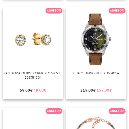
TANSANIT
ANGEBOT!
ANGEBOT!
ZIRKON
PANDORA OHRSTECKER MOMENTS
HUGO HERRENUHR 1530274
268311C01
69,00
€
49,00
€
219,00
€
159,00
€
ANGEBOT!
ANGEBOT!