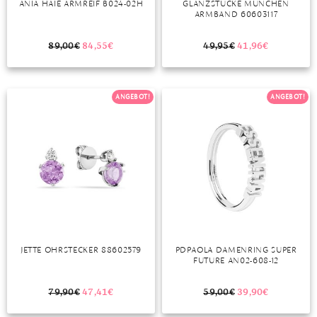
ANIA HAIE ARMREIF B024-02H
GLANZSTÜCKE MÜNCHEN
ARMBAND 60603117
MONDSTEIN
89,00
€
84,55
€
49,95
€
41,96
€
MORGANIT
OPAL
ANGEBOT!
ANGEBOT!
PERIDOT
PYRIT
QUARZ
ROSENQUARZ
RUBIN
JETTE OHRSTECKER 88602579
PDPAOLA DAMENRING SUPER
SAPHIR
FUTURE AN02-608-12
SMARAGD
79,90
€
47,41
€
59,00
€
39,90
€
SPINELL