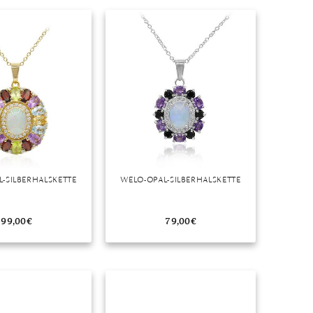
Dinner
Erstes Date
Roter Teppich
Trend des Monats
-SILBERHALSKETTE
WELO-OPAL-SILBERHALSKETTE
99,00
€
79,00
€