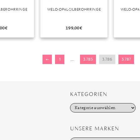
ILBEROHRRINGE
WELO-OPAL-SILBEROHRRINGE
WELO-OPA
,00
€
199,00
€
←
1
…
3.785
3.786
3.787
KATEGORIEN
K
a
t
e
g
UNSERE MARKEN
o
r