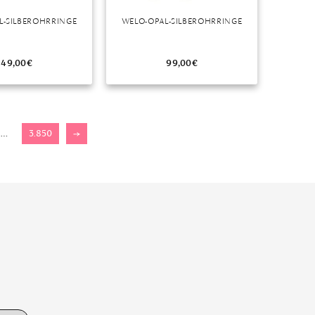
L-SILBEROHRRINGE
WELO-OPAL-SILBEROHRRINGE
49,00
€
99,00
€
…
3.850
→