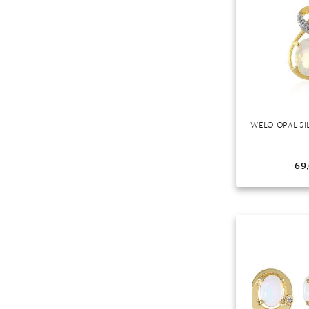
Mondstein
Morganit
Opal
Peridot
Pyrit
Quarz
WELO-OPAL-SI
Rosenquarz
Rubin
69
Saphir
Smaragd
Spinell
Tansanit
Zirkon