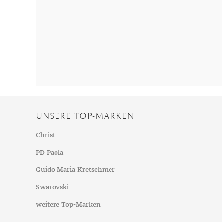
Chalzedon
Goldschmuck reinigen
Herbst
Chrysopras
Silberschmuck reinigen
Somme
Citrin
Haushaltsmittel
Winter
Diamant
Diopsid
Fluorit
Granat
Iolith
UNSERE TOP-MARKEN
Jade
Karneol
Christ
Kunzit
PD Paola
Kyanit
Guido Maria Kretschmer
Labradorit
Swarovski
Lapislazuli
weitere Top-Marken
Markasit