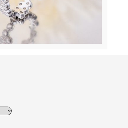
Dinner
Erstes Date
Roter Teppich
Trend des Monats