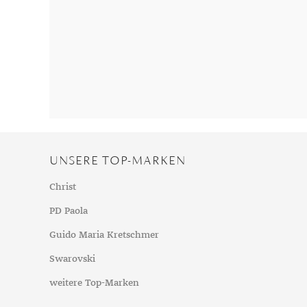
Chalzedon
Goldschmuck reinigen
Herbst
Chrysopras
Silberschmuck reinigen
Somme
Citrin
Haushaltsmittel
Winter
Diamant
Diopsid
Fluorit
Granat
Iolith
UNSERE TOP-MARKEN
Jade
Karneol
Christ
Kunzit
PD Paola
Kyanit
Guido Maria Kretschmer
Labradorit
Swarovski
Lapislazuli
weitere Top-Marken
Markasit