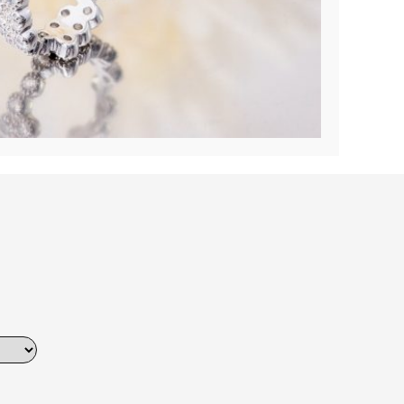
Dinner
Erstes Date
Roter Teppich
Trend des Monats