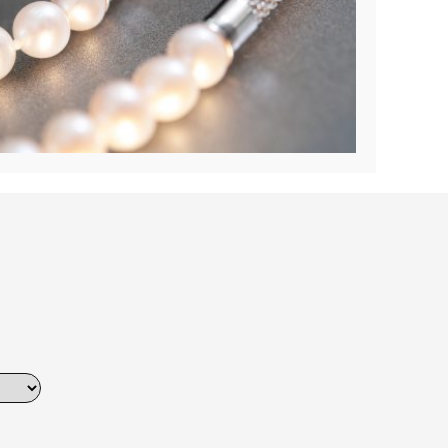
Dinner
Erstes Date
Roter Teppich
Trend des Monats