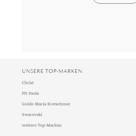
Chalzedon
Goldschmuck reinigen
Herbst
Chrysopras
Silberschmuck reinigen
Somme
Citrin
Haushaltsmittel
Winter
Diamant
Diopsid
Fluorit
Granat
Iolith
UNSERE TOP-MARKEN
Jade
Karneol
Christ
Kunzit
PD Paola
Kyanit
Guido Maria Kretschmer
Labradorit
Swarovski
Lapislazuli
weitere Top-Marken
Markasit