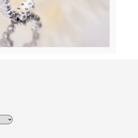
Dinner
Erstes Date
Roter Teppich
Trend des Monats