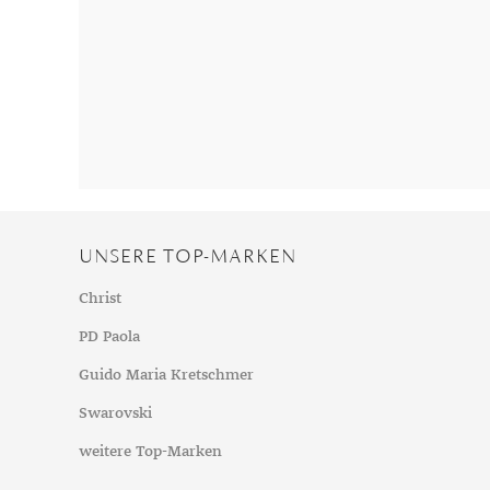
Chalzedon
Goldschmuck reinigen
Herbst
Chrysopras
Silberschmuck reinigen
Somme
Citrin
Haushaltsmittel
Winter
Diamant
Diopsid
Fluorit
Granat
Iolith
UNSERE TOP-MARKEN
Jade
Karneol
Christ
Kunzit
PD Paola
Kyanit
Guido Maria Kretschmer
Labradorit
Swarovski
Lapislazuli
weitere Top-Marken
Markasit