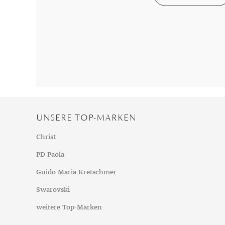
Chalzedon
Goldschmuck reinigen
Herbst
Chrysopras
Silberschmuck reinigen
Somme
Citrin
Haushaltsmittel
Winter
Diamant
Diopsid
Fluorit
Granat
Iolith
UNSERE TOP-MARKEN
Jade
Karneol
Christ
Kunzit
PD Paola
Kyanit
Guido Maria Kretschmer
Labradorit
Swarovski
Lapislazuli
weitere Top-Marken
Markasit