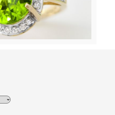
Dinner
Erstes Date
Roter Teppich
Trend des Monats