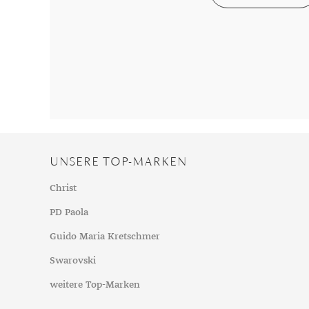
Chalzedon
Goldschmuck reinigen
Herbst
Chrysopras
Silberschmuck reinigen
Somme
Citrin
Haushaltsmittel
Winter
Diamant
Diopsid
Fluorit
Granat
Iolith
UNSERE TOP-MARKEN
Jade
Karneol
Christ
Kunzit
PD Paola
Kyanit
Guido Maria Kretschmer
Labradorit
Swarovski
Lapislazuli
weitere Top-Marken
Markasit