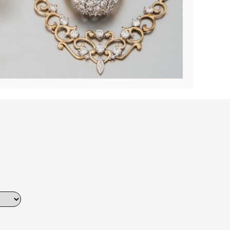
Dinner
Erstes Date
Roter Teppich
Trend des Monats