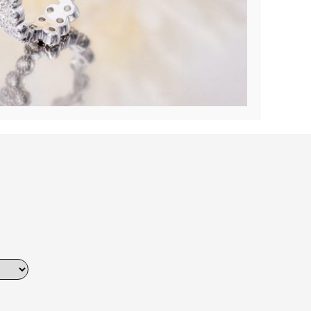
Dinner
Erstes Date
Roter Teppich
Trend des Monats