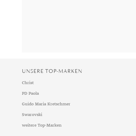
Chalzedon
Goldschmuck reinigen
Herbst
Chrysopras
Silberschmuck reinigen
Somme
Citrin
Haushaltsmittel
Winter
Diamant
Diopsid
Fluorit
Granat
Iolith
UNSERE TOP-MARKEN
Jade
Karneol
Christ
Kunzit
PD Paola
Kyanit
Guido Maria Kretschmer
Labradorit
Swarovski
Lapislazuli
weitere Top-Marken
Markasit