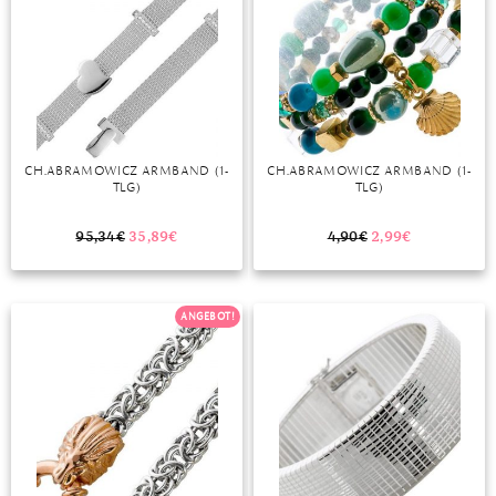
CH.ABRAMOWICZ ARMBAND (1-
CH.ABRAMOWICZ ARMBAND (1-
TLG)
TLG)
95,34
€
35,89
€
4,90
€
2,99
€
ANGEBOT!