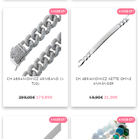
TANSANIT
ANGEBOT!
ANGEBOT!
ZIRKON
CH.ABRAMOWICZ ARMBAND (1-
CH.ABRAMOWICZ KETTE OHNE
TLG)
ANHÄNGER
299,00
€
179,89
€
49,90
€
21,90
€
ANGEBOT!
ANGEBOT!