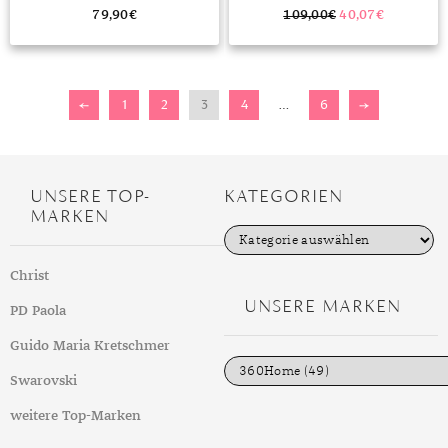
79,90
€
109,00
€
40,07
€
←
1
2
3
4
…
6
→
UNSERE TOP-
KATEGORIEN
MARKEN
K
a
t
Christ
e
g
UNSERE MARKEN
PD Paola
o
r
i
Guido Maria Kretschmer
e
n
Swarovski
weitere Top-Marken