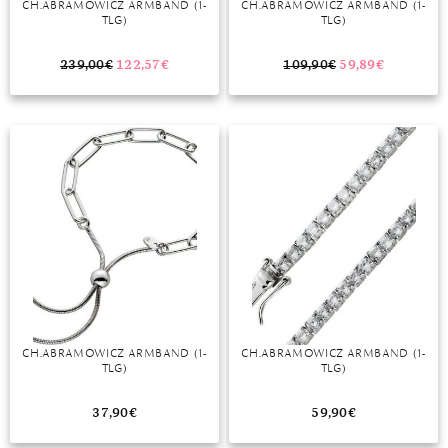
CH.ABRAMOWICZ ARMBAND (1-
CH.ABRAMOWICZ ARMBAND (1-
TLG)
TLG)
MONDSTEIN
239,00
€
122,57
€
109,90
€
59,89
€
MORGANIT
OPAL
PERIDOT
PYRIT
QUARZ
ROSENQUARZ
RUBIN
CH.ABRAMOWICZ ARMBAND (1-
CH.ABRAMOWICZ ARMBAND (1-
SAPHIR
TLG)
TLG)
SMARAGD
37,90
€
59,90
€
SPINELL