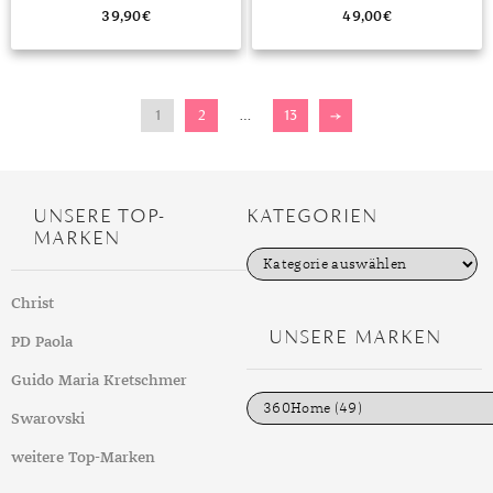
39,90
€
49,00
€
1
2
…
13
→
UNSERE TOP-
KATEGORIEN
MARKEN
K
a
t
Christ
e
g
UNSERE MARKEN
PD Paola
o
r
i
Guido Maria Kretschmer
e
n
Swarovski
weitere Top-Marken