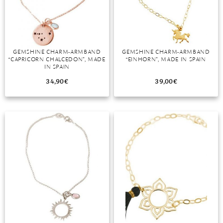
DIAMANT
SYMBOLIK
HAUSHALTSMITTEL
SOMMER
BUSINESS
DIOPSID
UNGLAUBLICH
WINTER
DINNER
FLUORIT
ERSTES DATE
GEMSHINE CHARM-ARMBAND
GEMSHINE CHARM-ARMBAND
“CAPRICORN CHALCEDON”, MADE
“EINHORN”, MADE IN SPAIN
GRANAT
ROTER TEPPICH
IN SPAIN
IOLITH
TREND DES MONATS
34,90
€
39,00
€
JADE
KARNEOL
KUNZIT
KYANIT
LABRADORIT
LAPISLAZULI
MARKASIT