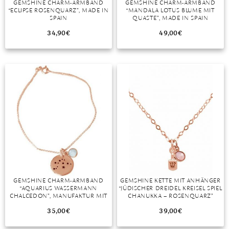
GEMSHINE CHARM-ARMBAND
GEMSHINE CHARM-ARMBAND
“ECLIPSE ROSENQUARZ”, MADE IN
“MANDALA LOTUS BLUME MIT
MONDSTEIN
SPAIN
QUASTE”, MADE IN SPAIN
34,90
€
49,00
€
MORGANIT
OPAL
PERIDOT
PYRIT
QUARZ
ROSENQUARZ
RUBIN
GEMSHINE CHARM-ARMBAND
GEMSHINE KETTE MIT ANHÄNGER
SAPHIR
“AQUARIUS WASSERMANN
“JÜDISCHER DREIDEL KREISEL SPIEL
CHALCEDON”, MANUFAKTUR MIT
CHANUKKA – ROSENQUARZ”
SMARAGD
NATÜRLICHEN EDELSTEINEN
35,00
€
39,00
€
SPINELL