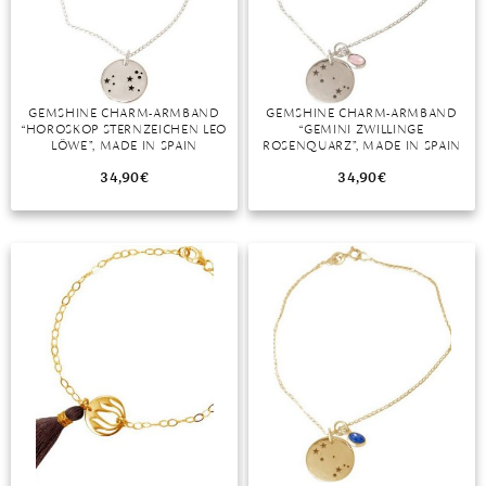
DIAMANT
SYMBOLIK
HAUSHALTSMITTEL
SOMMER
BUSINESS
DIOPSID
UNGLAUBLICH
WINTER
DINNER
FLUORIT
ERSTES DATE
GEMSHINE CHARM-ARMBAND
GEMSHINE CHARM-ARMBAND
“HOROSKOP STERNZEICHEN LEO
“GEMINI ZWILLINGE
GRANAT
ROTER TEPPICH
LÖWE”, MADE IN SPAIN
ROSENQUARZ”, MADE IN SPAIN
IOLITH
TREND DES MONATS
34,90
€
34,90
€
JADE
KARNEOL
KUNZIT
KYANIT
LABRADORIT
LAPISLAZULI
MARKASIT