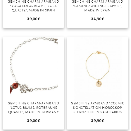
GEMSHINE CHARM-ARMBAND
GEMSHINE CHARM-ARMBAND
“YOGA LOTUS BLUME, ROSA
“GEMINI ZWILLINGE SAPHIR”,
MONDSTEIN
QUASTE”, MADE IN SPAIN
MADE IN SPAIN
39,00
€
34,90
€
MORGANIT
OPAL
PERIDOT
PYRIT
QUARZ
ROSENQUARZ
RUBIN
GEMSHINE CHARM-ARMBAND
GEMSHINE ARMBAND “COSMIC
SAPHIR
“LOTUS BLUME, ROTBRAUNE
KONSTELLATION HOROSKOP
QUASTE”, MADE IN GERMANY
STERNZEICHEN SAGITTARIUS
SMARAGD
SCHÜTZE”
39,00
€
39,90
€
SPINELL