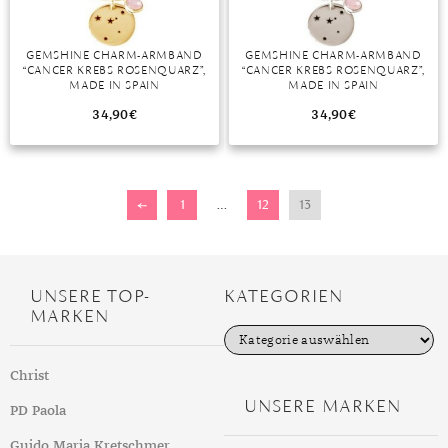
GEMSHINE CHARM-ARMBAND
GEMSHINE CHARM-ARMBAND
“CANCER KREBS ROSENQUARZ”,
“CANCER KREBS ROSENQUARZ”,
MADE IN SPAIN
MADE IN SPAIN
34,90
€
34,90
€
←
1
…
12
13
UNSERE TOP-
KATEGORIEN
MARKEN
K
a
t
Christ
e
g
UNSERE MARKEN
PD Paola
o
r
i
Guido Maria Kretschmer