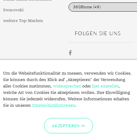
e
n
Swarovski
weitere Top-Marken
FOLGEN SIE UNS
ÜBER
Um die Websitefunktionalität zu messen, verwenden wir Cookies.
SCHMUCK.DE
Sie können durch den Klick auf „Akzeptieren“ der Verwendung
aller Cookies zustimmen,
widersprechen
oder
hier einstellen
,
welche Art von Cookies Sie akzeptieren wollen. Ihre Einwilligung
Fragen zu Ihrer Bestellung?
können Sie jederzeit widerrufen. Weitere Informationen erhalten
Kontakt
Sie in unseren
Datenschutzhinweisen
.
Datenschutzerklärung
Impressum
AKZEPTIEREN