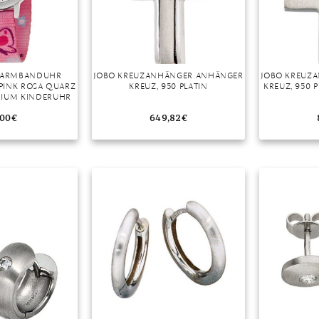
R ARMBANDUHR
JOBO KREUZANHÄNGER ANHÄNGER
JOBO KREUZ
PINK ROSA QUARZ
KREUZ, 950 PLATIN
KREUZ, 950 
NIUM KINDERUHR
,00
€
649,82
€