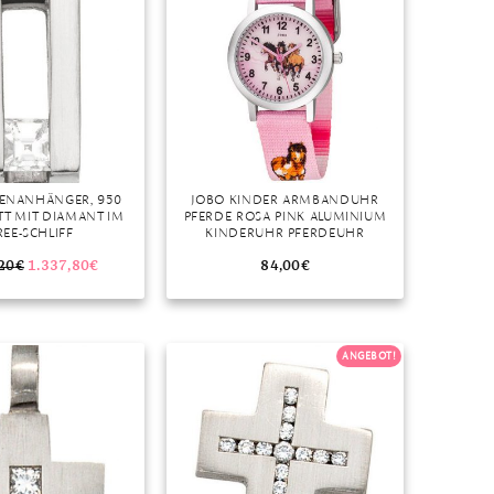
TENANHÄNGER, 950
JOBO KINDER ARMBANDUHR
TT MIT DIAMANT IM
PFERDE ROSA PINK ALUMINIUM
REE-SCHLIFF
KINDERUHR PFERDEUHR
MÄDCHENUHR
20
€
1.337,80
€
84,00
€
ANGEBOT!