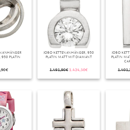
ENANHÄNGER
JOBO KETTENANHÄNGER, 950
JOBO KET
 950 PLATIN
PLATIN MATT MIT DIAMANT
PLATIN MA
CA
,90
€
1.491,90
€
1.424,50
€
1.401,