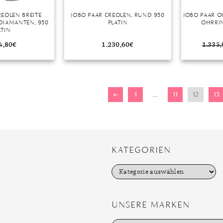
REOLEN BREITE
JOBO PAAR CREOLEN, RUND 950
JOBO PAAR O
DIAMANTEN, 950
PLATIN
OHRRIN
ATIN
4,80
€
1.230,60
€
1.335,
←
1
…
11
12
13
KATEGORIEN
K
a
t
e
g
UNSERE MARKEN
o
r