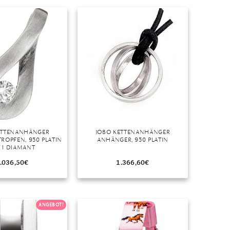
Dinner
Erstes Date
Roter Teppich
Trend des Monats
ETTENANHÄNGER
JOBO KETTENANHÄNGER
ROPFEN, 950 PLATIN
ANHÄNGER, 950 PLATIN
 1 DIAMANT
.036,50
€
1.366,60
€
ANGEBOT!