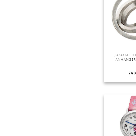
Mondstein
Morganit
Opal
Peridot
Pyrit
Quarz
JOBO KETT
Rosenquarz
ANHÄNGER,
Rubin
743
Saphir
Smaragd
Spinell
Tansanit
Zirkon