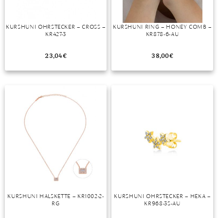
KURSHUNI OHRSTECKER – CROSS –
KURSHUNI RING – HONEY COMB –
KR427-3
KR878-6-AU
23,04
€
38,00
€
KURSHUNI HALSKETTE – KR1002-2-
KURSHUNI OHRSTECKER – HEKA –
RG
KR968-3S-AU