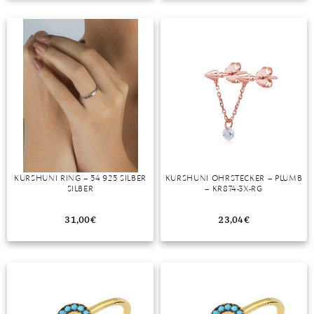
TANSANIT
ZIRKON
KURSHUNI RING – 54 925 SILBER
KURSHUNI OHRSTECKER – PLUMB
SILBER
– KR874-3X-RG
31,00
€
23,04
€