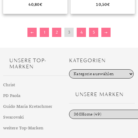
40,80
€
10,50
€
←
1
2
3
4
5
→
UNSERE TOP-
KATEGORIEN
MARKEN
K
a
t
Christ
e
g
UNSERE MARKEN
PD Paola
o
r
i
Guido Maria Kretschmer
e
n
Swarovski
weitere Top-Marken