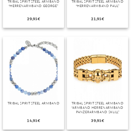
TRIBAL SPIRIT STEEL ARMBAND
TRIBAL SPIRIT STEEL ARMBAND
“HERRENARMBAND GEORGE”
“HERRENARMBAND PAUL”
MONDSTEIN
29,95
€
21,95
€
MORGANIT
OPAL
PERIDOT
PYRIT
QUARZ
ROSENQUARZ
RUBIN
TRIBAL SPIRIT STEEL ARMBAND
TRIBAL SPIRIT STEEL ARMBAND
SAPHIR
“ARMBAND HERRENARMBAND
PANZERARMBAND SKULL”
SMARAGD
14,95
€
39,95
€
SPINELL