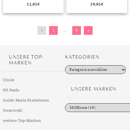
11,95
€
39,95
€
1
2
…
6
→
UNSERE TOP-
KATEGORIEN
MARKEN
K
a
t
Christ
e
g
UNSERE MARKEN
PD Paola
o
r
i
Guido Maria Kretschmer
e
n
Swarovski
weitere Top-Marken