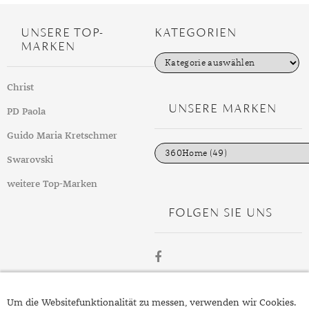
UNSERE TOP-
KATEGORIEN
MARKEN
K
a
t
Christ
e
g
UNSERE MARKEN
PD Paola
o
r
i
Guido Maria Kretschmer
e
n
Swarovski
weitere Top-Marken
FOLGEN SIE UNS
ÜBER
Um die Websitefunktionalität zu messen, verwenden wir Cookies.
SCHMUCK.DE