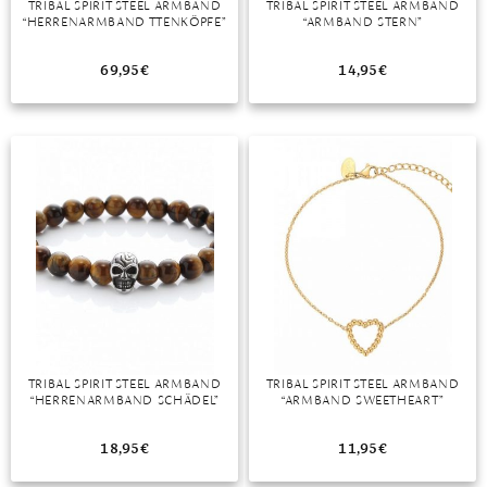
TRIBAL SPIRIT STEEL ARMBAND
TRIBAL SPIRIT STEEL ARMBAND
“HERRENARMBAND TTENKÖPFE”
“ARMBAND STERN”
MONDSTEIN
69,95
€
14,95
€
MORGANIT
OPAL
PERIDOT
PYRIT
QUARZ
ROSENQUARZ
RUBIN
TRIBAL SPIRIT STEEL ARMBAND
TRIBAL SPIRIT STEEL ARMBAND
SAPHIR
“HERRENARMBAND SCHÄDEL”
“ARMBAND SWEETHEART”
SMARAGD
18,95
€
11,95
€
SPINELL