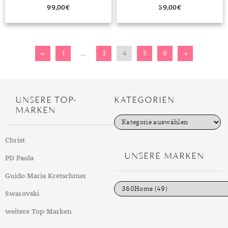
99,00
€
59,00
€
←
1
…
3
4
5
6
→
UNSERE TOP-
KATEGORIEN
MARKEN
K
a
t
Christ
e
g
UNSERE MARKEN
PD Paola
o
r
i
Guido Maria Kretschmer
e
n
Swarovski
weitere Top-Marken