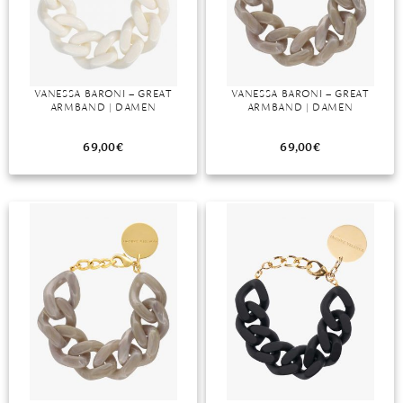
DIAMANT
SYMBOLIK
HAUSHALTSMITTEL
SOMMER
BUSINESS
DIOPSID
UNGLAUBLICH
WINTER
DINNER
FLUORIT
ERSTES DATE
VANESSA BARONI – GREAT
VANESSA BARONI – GREAT
ARMBAND | DAMEN
ARMBAND | DAMEN
GRANAT
ROTER TEPPICH
IOLITH
TREND DES MONATS
69,00
€
69,00
€
JADE
KARNEOL
KUNZIT
KYANIT
LABRADORIT
LAPISLAZULI
MARKASIT