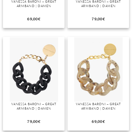
VANESSA BARONI – GREAT
VANESSA BARONI – GREAT
ARMBAND | DAMEN
ARMBAND | DAMEN
MONDSTEIN
69,00
€
79,00
€
MORGANIT
OPAL
PERIDOT
PYRIT
QUARZ
ROSENQUARZ
RUBIN
VANESSA BARONI – GREAT
VANESSA BARONI – GREAT
SAPHIR
ARMBAND | DAMEN
ARMBAND | DAMEN
SMARAGD
79,00
€
69,00
€
SPINELL