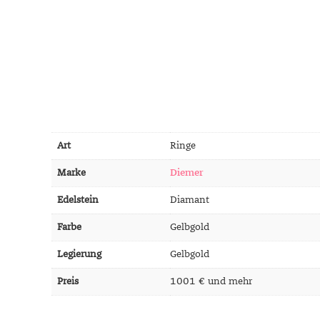
Mondstein
Morganit
Opal
Peridot
Pyrit
Quarz
Rosenquarz
Art
Ringe
Rubin
Marke
Diemer
Saphir
Smaragd
Edelstein
Diamant
Spinell
Farbe
Gelbgold
Tansanit
Legierung
Gelbgold
Zirkon
Preis
1001 € und mehr