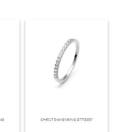
443
CHRIST DAMENRING 87778037