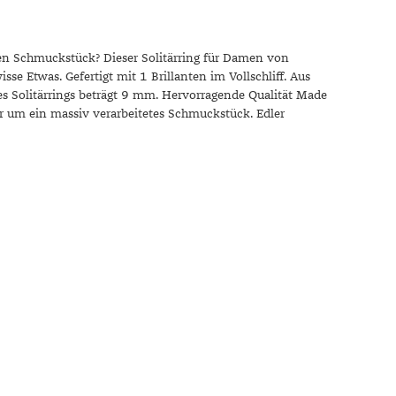
Dinner
Erstes Date
Roter Teppich
n Schmuckstück? Dieser Solitärring für Damen von
isse Etwas. Gefertigt mit 1 Brillanten im Vollschliff. Aus
Trend des Monats
es Solitärrings beträgt 9 mm. Hervorragende Qualität Made
er um ein massiv verarbeitetes Schmuckstück. Edler