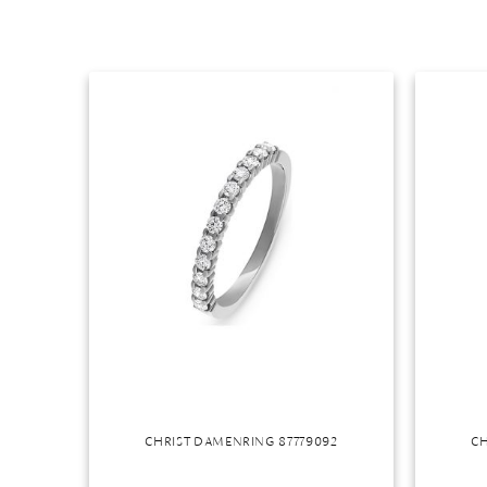
CHRIST DAMENRING 87779092
CH