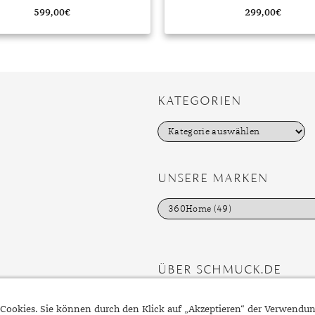
599,00
€
299,00
€
KATEGORIEN
K
a
t
e
g
UNSERE MARKEN
o
r
i
e
n
ÜBER SCHMUCK.DE
Fragen zu Ihrer Bestellung?
Cookies. Sie können durch den Klick auf „Akzeptieren“ der Verwendu