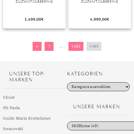
ZULTANIT-SILBERRING
ZULTANIT-SILBERRING
MONDSTEIN
1.499,00
€
4.999,00
€
MORGANIT
OPAL
←
1
…
1.492
1.493
PERIDOT
PYRIT
QUARZ
UNSERE TOP-
KATEGORIEN
MARKEN
ROSENQUARZ
K
a
RUBIN
t
Christ
e
g
UNSERE MARKEN
SAPHIR
PD Paola
o
r
SMARAGD
i
Guido Maria Kretschmer
e
n
Swarovski
SPINELL