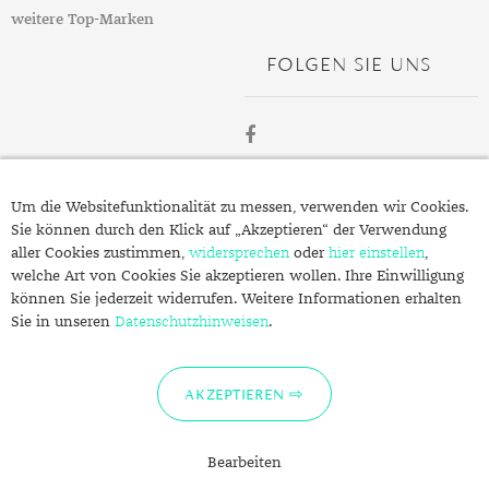
weitere Top-Marken
TANSANIT
FOLGEN SIE UNS
ZIRKON
ÜBER
Um die Websitefunktionalität zu messen, verwenden wir Cookies.
SCHMUCK.DE
Sie können durch den Klick auf „Akzeptieren“ der Verwendung
aller Cookies zustimmen,
widersprechen
oder
hier einstellen
,
welche Art von Cookies Sie akzeptieren wollen. Ihre Einwilligung
Fragen zu Ihrer Bestellung?
können Sie jederzeit widerrufen. Weitere Informationen erhalten
Kontakt
Sie in unseren
Datenschutzhinweisen
.
Datenschutzerklärung
Impressum
AKZEPTIEREN
Bearbeiten