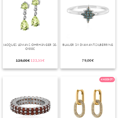
JACQUES LEMANS OHRHÄNGER SE-
BLAUER SI1 DIAMANT-SILBERRING
O108C
129,00
€
122,55
€
79,00
€
ANGEBOT!