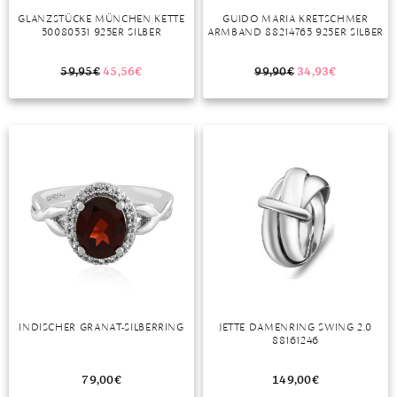
GLANZSTÜCKE MÜNCHEN KETTE
GUIDO MARIA KRETSCHMER
MONDSTEIN
50080531 925ER SILBER
ARMBAND 88214765 925ER SILBER
MORGANIT
59,95
€
45,56
€
99,90
€
34,93
€
OPAL
PERIDOT
PYRIT
QUARZ
ROSENQUARZ
RUBIN
SAPHIR
INDISCHER GRANAT-SILBERRING
JETTE DAMENRING SWING 2.0
88161246
SMARAGD
79,00
€
149,00
€
SPINELL