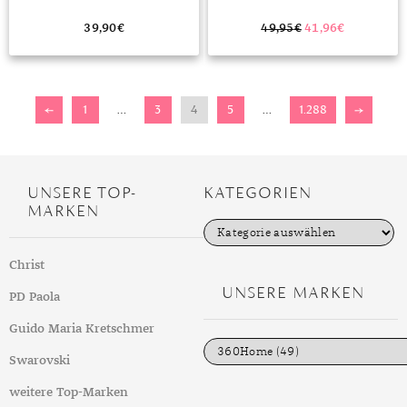
39,90
€
49,95
€
41,96
€
←
1
…
3
4
5
…
1.288
→
UNSERE TOP-
KATEGORIEN
MARKEN
K
a
t
Christ
e
g
UNSERE MARKEN
PD Paola
o
r
i
Guido Maria Kretschmer
e
n
Swarovski
weitere Top-Marken