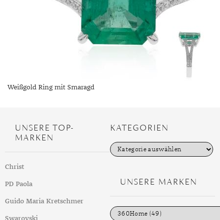
Weißgold Ring mit Smaragd
UNSERE TOP-
KATEGORIEN
MARKEN
K
a
t
Christ
e
g
UNSERE MARKEN
PD Paola
o
r
i
Guido Maria Kretschmer
e
n
Swarovski