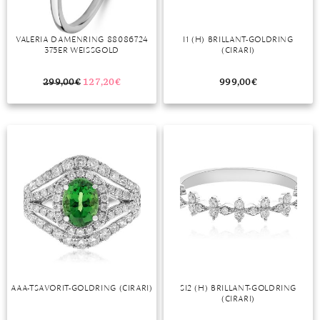
VALERIA DAMENRING 88086724
I1 (H) BRILLANT-GOLDRING
375ER WEISSGOLD
(CIRARI)
299,00
€
127,20
€
999,00
€
AAA-TSAVORIT-GOLDRING (CIRARI)
SI2 (H) BRILLANT-GOLDRING
(CIRARI)