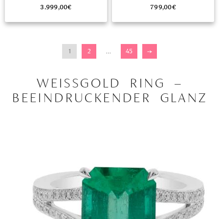
3.999,00
€
799,00
€
1
2
…
45
→
WEISSGOLD RING – B
EEINDRUCKENDER GLANZ