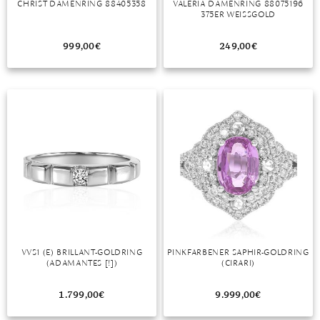
CHRIST DAMENRING 88405358
VALERIA DAMENRING 88075196
375ER WEISSGOLD
MONDSTEIN
999,00
€
249,00
€
MORGANIT
OPAL
PERIDOT
PYRIT
QUARZ
ROSENQUARZ
RUBIN
VVS1 (E) BRILLANT-GOLDRING
PINKFARBENER SAPHIR-GOLDRING
SAPHIR
(ADAMANTES [!])
(CIRARI)
SMARAGD
1.799,00
€
9.999,00
€
SPINELL