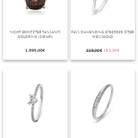
DIAMANT
SYMBOLIK
HAUSHALTSMITTEL
SOMMER
BUSINESS
DIOPSID
UNGLAUBLICH
WINTER
DINNER
FLUORIT
ERSTES DATE
NICHT ERHITZTER TANSANIT-
FAVS DAMENRING 87985989 375ER
GOLDRING (CIRARI)
WEISSGOLD
GRANAT
ROTER TEPPICH
IOLITH
TREND DES MONATS
1.999,00
€
229,00
€
183,20
€
JADE
KARNEOL
KUNZIT
KYANIT
LABRADORIT
LAPISLAZULI
MARKASIT