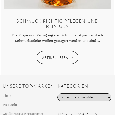
DIAMANT
SYMBOLIK
HAUSHALTSMITTEL
SOMMER
BUSINESS
DIOPSID
UNGLAUBLICH
WINTER
DINNER
SCHMUCK RICHTIG PFLEGEN UND
FLUORIT
ERSTES DATE
REINIGEN
GRANAT
ROTER TEPPICH
Die Pflege und Reinigung von Schmuck ist ganz einfach
Schmuckstücke wollen getragen werden! Sie sind …
IOLITH
TREND DES MONATS
JADE
ARTIKEL LESEN
KARNEOL
KUNZIT
KYANIT
UNSERE TOP-MARKEN
KATEGORIEN
LABRADORIT
K
Christ
a
LAPISLAZULI
t
PD Paola
e
g
UNSERE MARKEN
MARKASIT
Guido Maria Kretschmer