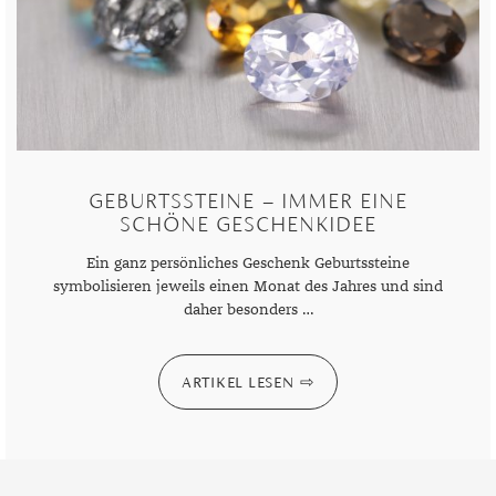
MONDSTEIN
MORGANIT
OPAL
PERIDOT
GEBURTSSTEINE – IMMER EINE
PYRIT
SCHÖNE GESCHENKIDEE
QUARZ
Ein ganz persönliches Geschenk Geburtssteine
symbolisieren jeweils einen Monat des Jahres und sind
ROSENQUARZ
daher besonders …
RUBIN
ARTIKEL LESEN
SAPHIR
SMARAGD
SPINELL