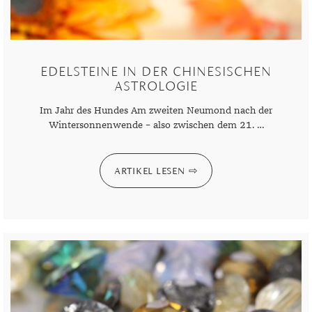
DIAMANT
SYMBOLIK
HAUSHALTSMITTEL
SOMMER
BUSINESS
DIOPSID
UNGLAUBLICH
WINTER
DINNER
FLUORIT
ERSTES DATE
EDELSTEINE IN DER CHINESISCHEN
ASTROLOGIE
GRANAT
ROTER TEPPICH
Im Jahr des Hundes Am zweiten Neumond nach der
IOLITH
TREND DES MONATS
Wintersonnenwende – also zwischen dem 21. …
JADE
KARNEOL
ARTIKEL LESEN
KUNZIT
KYANIT
LABRADORIT
LAPISLAZULI
MARKASIT