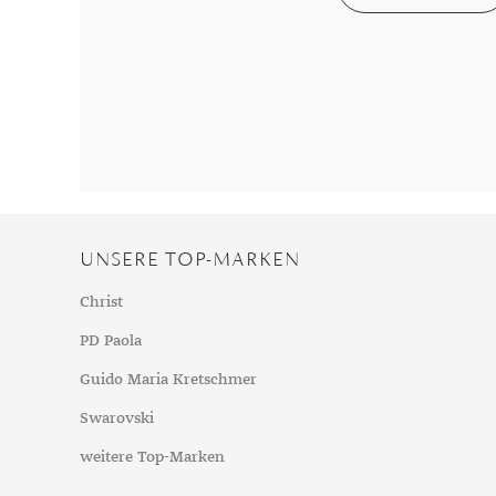
Chalzedon
Goldschmuck reinigen
Herbst
Chrysopras
Silberschmuck reinigen
Somme
Citrin
Haushaltsmittel
Winter
Diamant
Diopsid
Fluorit
Granat
Iolith
UNSERE TOP-MARKEN
Jade
Karneol
Christ
Kunzit
PD Paola
Kyanit
Guido Maria Kretschmer
Labradorit
Swarovski
Lapislazuli
weitere Top-Marken
Markasit