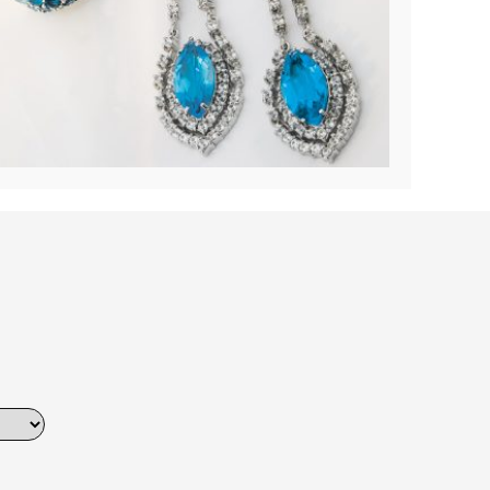
Dinner
Erstes Date
Roter Teppich
Trend des Monats