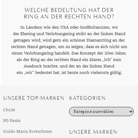
GELBGOLD
ROTGOLDOHRRINGE
AMETHYST
SILBERSCHMUCK
GELBGOLD ANHÄNGER
PERLENRINGE
PLATINOHRRINGE
HERRENARMBÄNDER
DIAMANTENKETTEN
SAPHIR
KINDERUHREN
EDELSTAHLANHÄNGER
VERLOBUNGSRINGE
WELCHE BEDEUTUNG HAT DER
RING AN DER RECHTEN HAND?
ROTGOLD
WEISSGOLDOHRRINGE
AMETRIN
PLATINSCHMUCK
ROTGOLD ANHÄNGER
ZIRKONIARINGE
DIAMANTOHRRINGE
LEDERARMBÄNDER
PERLENKETTEN
SMARADGD
CHRONOGRAPHEN
SILBERANHÄNGER
MAGAZIN
In Ländern wie den USA oder Großbritannien, wo
WEISSGOLD
ANDALUSIT
SWAROVSKI SCHMUCK
WEISSGOLD ANHÄNGER
PERLENOHRRINGE
PERLENARMBÄNDER
SWAROVSKIKETTEN
PERLEN
PLATINANHÄNGER
WERTANLAGE
MARKEN
der Ehering und Verlobungsring strikt an der linken Hand
APATIT
EDELSTEINE
getragen wird, wird gern ein schöner Diamantring an der
SWAROVSKI OHRRINGE
PLATINARMBÄNDER
HERRENKETTEN
ZIRKONIA
DIAMANTANHÄNGER
ANLÄSSE
rechten Hand getragen, um zu zeigen, dass es sich nicht um
AQUAMARIN
GOLD
GEBURT
SILBERARMBÄNDER
FUSSKETTEN
RHODINIERT
PERLENANHÄNGER
INSPIRATION
einen Verlobungsring handelt. Das Konzept der 20er Jahre,
als der Ring an der rechten Hand ein klares „Ich“ zum
AVENTURIN
SILBER
HOCHZEIT
AUS ALLER WELT
SWAROVSKI ARMBÄNDER
BUCHSTABEN
GUIDE
Ausdruck brachte, und der an der linken Hand
ein „wir“ bedeutet hat, ist heute noch vielerorts gültig.
BERNSTEIN
QUALITÄT
JUBILÄUM
GESCHENKE FÜR IHN
EPOCHEN
CHARMS
PFLEGETIPPS
BERYLL
SCHMUCKSCHÄTZUNG
TAUFE
GESCHENKE FÜR SIE
EXPERTENRAT
AUFBEWAHRUNG
SWAROVSKI ANHÄNGER
STYLES
UNSERE TOP-MARKEN
KATEGORIEN
CHALZEDON
VERLOBUNG
KLEINE GESCHENKE
GESCHICHTE
BESCHICHTUNG
KOLLEKTIONEN
STILBERATUNG
K
Christ
CHRYSOPRAS
SCHMUCK FÜR KINDER
MATERIALIEN
GOLDSCHMUCK REINIGEN
FRÜHLING
FARBBERATUNG
a
TRENDS
t
PD Paola
e
CITRIN
RINGGRÖSSEN
SILBERSCHMUCK REINIGEN
HERBST
STILE
ALLTAG
g
UNSERE MARKEN
Guido Maria Kretschmer
o