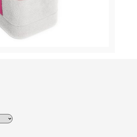
Dinner
Erstes Date
Roter Teppich
Trend des Monats