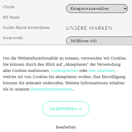
DIAMANT
SYMBOLIK
HAUSHALTSMITTEL
SOMMER
BUSINESS
K
Christ
a
DIOPSID
UNGLAUBLICH
WINTER
DINNER
t
PD Paola
e
FLUORIT
ERSTES DATE
g
UNSERE MARKEN
Guido Maria Kretschmer
o
r
GRANAT
ROTER TEPPICH
Swarovski
i
e
IOLITH
TREND DES MONATS
weitere Top-Marken
n
Um die Websitefunktionalität zu messen, verwenden wir Cookies.
JADE
Sie können durch den Klick auf „Akzeptieren“ der Verwendung
FOLGEN SIE UNS
ÜBER SCHMUCK.DE
aller Cookies zustimmen,
widersprechen
oder
hier einstellen
,
KARNEOL
welche Art von Cookies Sie akzeptieren wollen. Ihre Einwilligung
Fragen zu Ihrer Bestellung?
können Sie jederzeit widerrufen. Weitere Informationen erhalten
KUNZIT
Kontakt
Sie in unseren
Datenschutzhinweisen
.
KYANIT
Datenschutzerklärung
Impressum
LABRADORIT
AKZEPTIEREN
LAPISLAZULI
Bearbeiten
MARKASIT