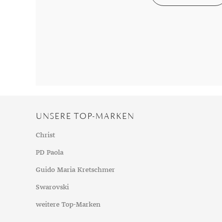
Chalzedon
Goldschmuck reinigen
Herbst
Chrysopras
Silberschmuck reinigen
Somme
Citrin
Haushaltsmittel
Winter
Diamant
Diopsid
Fluorit
Granat
Iolith
UNSERE TOP-MARKEN
Jade
Karneol
Christ
Kunzit
PD Paola
Kyanit
Guido Maria Kretschmer
Labradorit
Swarovski
Lapislazuli
weitere Top-Marken
Markasit