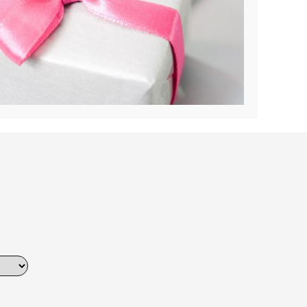
Dinner
Erstes Date
Roter Teppich
Trend des Monats