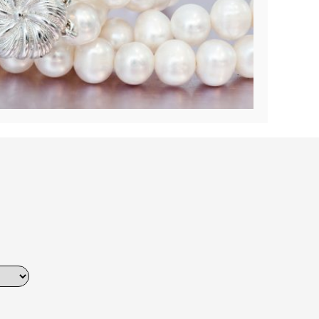
Dinner
Erstes Date
Roter Teppich
Trend des Monats