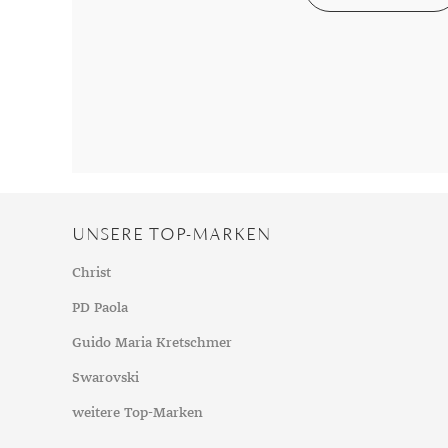
Chalzedon
Goldschmuck reinigen
Herbst
Chrysopras
Silberschmuck reinigen
Somme
Citrin
Haushaltsmittel
Winter
Diamant
Diopsid
Fluorit
Granat
Iolith
UNSERE TOP-MARKEN
Jade
Karneol
Christ
Kunzit
PD Paola
Kyanit
Guido Maria Kretschmer
Labradorit
Swarovski
Lapislazuli
weitere Top-Marken
Markasit