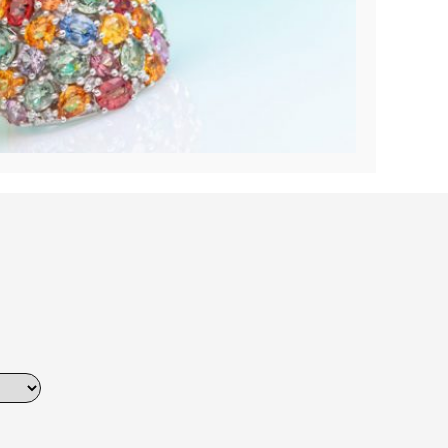
Dinner
Erstes Date
Roter Teppich
Trend des Monats