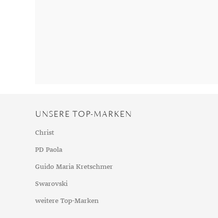
Chalzedon
Goldschmuck reinigen
Herbst
Chrysopras
Silberschmuck reinigen
Somme
Citrin
Haushaltsmittel
Winter
Diamant
Diopsid
Fluorit
Granat
Iolith
UNSERE TOP-MARKEN
Jade
Karneol
Christ
Kunzit
PD Paola
Kyanit
Guido Maria Kretschmer
Labradorit
Swarovski
Lapislazuli
weitere Top-Marken
Markasit