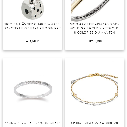
SIGO EINHÄNGER CHARM WÜRFEL
SIGO ARMREIF ARMBAND 585
925 STERLING SILBER RHODINIERT
GOLD GELBGOLD WEISSGOLD B
ICOLOR 55 DIAMANTEN B
RILLANTEN
49,50
€
5.028,28
€
PALIDO RING – K11124/G/62 SILBER
CHRIST ARMBAND 87566706