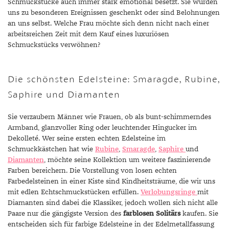
Schmuckstücke auch immer stark emotional besetzt. Sie wurden
uns zu besonderen Ereignissen geschenkt oder sind Belohnungen
an uns selbst. Welche Frau möchte sich denn nicht nach einer
arbeitsreichen Zeit mit dem Kauf eines luxuriösen
Schmuckstücks verwöhnen?
Die schönsten Edelsteine: Smaragde, Rubine,
Saphire und Diamanten
Sie verzaubern Männer wie Frauen, ob als bunt-schimmerndes
Armband, glanzvoller Ring oder leuchtender Hingucker im
Dekolleté. Wer seine ersten echten Edelsteine im
Schmuckkästchen hat wie
Rubine
,
Smaragde
,
Saphire
und
Diamanten
, möchte seine Kollektion um weitere faszinierende
Farben bereichern. Die Vorstellung von losen echten
Farbedelsteinen in einer Kiste sind Kindheitsträume, die wir uns
mit edlen Echtschmuckstücken erfüllen.
Verlobungsringe
mit
Diamanten sind dabei die Klassiker, jedoch wollen sich nicht alle
Paare nur die gängigste Version des
farblosen Solitärs
kaufen. Sie
entscheiden sich für farbige Edelsteine in der Edelmetallfassung