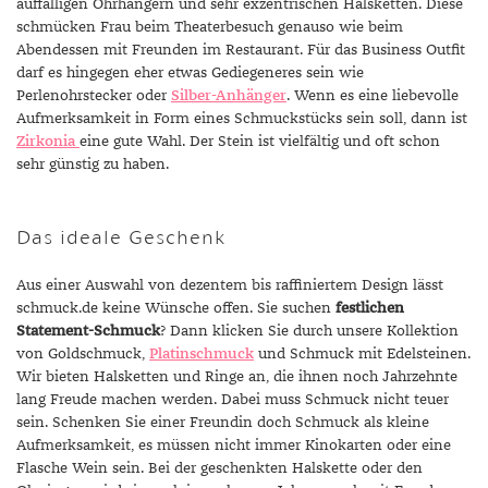
auffälligen Ohrhängern und sehr exzentrischen Halsketten. Diese
schmücken Frau beim Theaterbesuch genauso wie beim
Abendessen mit Freunden im Restaurant. Für das Business Outfit
darf es hingegen eher etwas Gediegeneres sein wie
Perlenohrstecker oder
Silber-Anhänger
. Wenn es eine liebevolle
Aufmerksamkeit in Form eines Schmuckstücks sein soll, dann ist
Zirkonia
eine gute Wahl. Der Stein ist vielfältig und oft schon
sehr günstig zu haben.
Das ideale Geschenk
Aus einer Auswahl von dezentem bis raffiniertem Design lässt
schmuck.de keine Wünsche offen. Sie suchen
festlichen
Statement-Schmuck
? Dann klicken Sie durch unsere Kollektion
von Goldschmuck,
Platinschmuck
und Schmuck mit Edelsteinen.
Wir bieten Halsketten und Ringe an, die ihnen noch Jahrzehnte
lang Freude machen werden. Dabei muss Schmuck nicht teuer
sein. Schenken Sie einer Freundin doch Schmuck als kleine
Aufmerksamkeit, es müssen nicht immer Kinokarten oder eine
Flasche Wein sein. Bei der geschenkten Halskette oder den