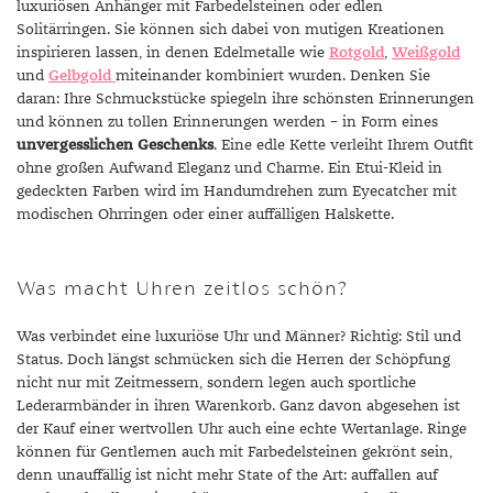
luxuriösen Anhänger mit Farbedelsteinen oder edlen
Solitärringen. Sie können sich dabei von mutigen Kreationen
inspirieren lassen, in denen Edelmetalle wie
Rotgold
,
Weißgold
und
Gelbgold
miteinander kombiniert wurden. Denken Sie
daran: Ihre Schmuckstücke spiegeln ihre schönsten Erinnerungen
und können zu tollen Erinnerungen werden – in Form eines
unvergesslichen Geschenks
. Eine edle Kette verleiht Ihrem Outfit
ohne großen Aufwand Eleganz und Charme. Ein Etui-Kleid in
gedeckten Farben wird im Handumdrehen zum Eyecatcher mit
modischen Ohrringen oder einer auffälligen Halskette.
Was macht Uhren zeitlos schön?
Was verbindet eine luxuriöse Uhr und Männer? Richtig: Stil und
Status. Doch längst schmücken sich die Herren der Schöpfung
nicht nur mit Zeitmessern, sondern legen auch sportliche
Lederarmbänder in ihren Warenkorb. Ganz davon abgesehen ist
der Kauf einer wertvollen Uhr auch eine echte Wertanlage. Ringe
können für Gentlemen auch mit Farbedelsteinen gekrönt sein,
denn unauffällig ist nicht mehr State of the Art: auffallen auf