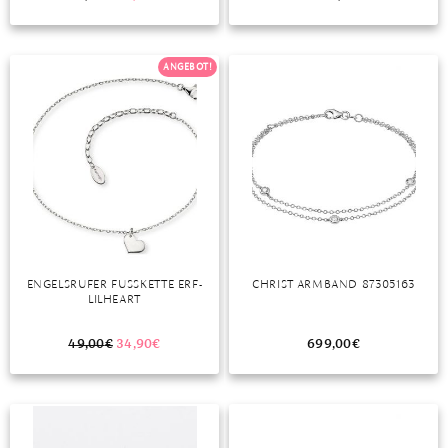
TANSANIT
ZIRKON
ANGEBOT!
ENGELSRUFER FUSSKETTE ERF-L
CHRIST ARMBAND 87305163
ILHEART
49,00
€
34,90
€
699,00
€