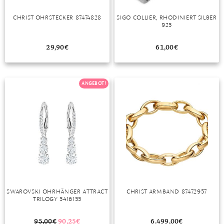
MONDSTEIN
CHRIST OHRSTECKER 87474828
SIGO COLLIER, RHODINIERT SILBER
925
MORGANIT
29,90
€
61,00
€
OPAL
PERIDOT
ANGEBOT!
PYRIT
QUARZ
ROSENQUARZ
RUBIN
SAPHIR
SWAROVSKI OHRHÄNGER ATTRACT
CHRIST ARMBAND 87472957
SMARAGD
TRILOGY 5416155
SPINELL
95,00
€
90,25
€
6.499,00
€