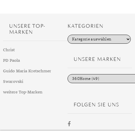
UNSERE TOP-
KATEGORIEN
MARKEN
K
a
t
Christ
e
g
UNSERE MARKEN
PD Paola
o
r
i
Guido Maria Kretschmer
e
n
Swarovski
weitere Top-Marken
FOLGEN SIE UNS