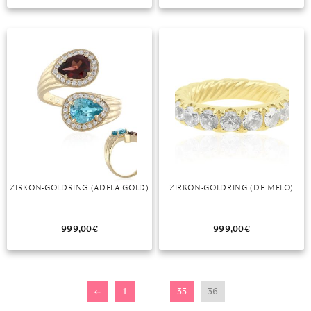
TANSANIT
ZIRKON
ZIRKON-GOLDRING (ADELA GOLD)
ZIRKON-GOLDRING (DE MELO)
999,00
€
999,00
€
←
1
…
35
36