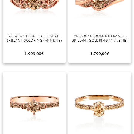
DIAMANT
SYMBOLIK
HAUSHALTSMITTEL
SOMMER
BUSINESS
DIOPSID
UNGLAUBLICH
WINTER
DINNER
FLUORIT
ERSTES DATE
VS1 ARGYLE-ROSE DE FRANCE-
VS1 ARGYLE-ROSE DE FRANCE-
GRANAT
ROTER TEPPICH
BRILLANT-GOLDRING (ANNETTE)
BRILLANT-GOLDRING (ANNETTE)
IOLITH
TREND DES MONATS
1.999,00
€
1.799,00
€
JADE
KARNEOL
KUNZIT
KYANIT
LABRADORIT
LAPISLAZULI
MARKASIT