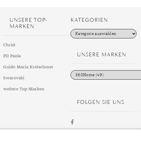
UNSERE TOP-
KATEGORIEN
MARKEN
K
a
t
Christ
e
g
UNSERE MARKEN
PD Paola
o
r
i
Guido Maria Kretschmer
e
n
Swarovski
weitere Top-Marken
FOLGEN SIE UNS
ÜBER