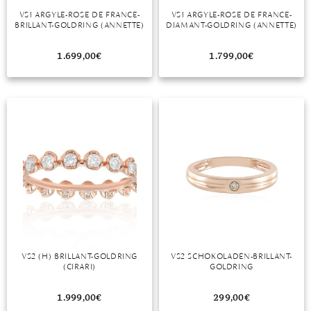
VS1 ARGYLE-ROSE DE FRANCE-
VS1 ARGYLE-ROSE DE FRANCE-
MONDSTEIN
BRILLANT-GOLDRING (ANNETTE)
DIAMANT-GOLDRING (ANNETTE)
MORGANIT
1.699,00
€
1.799,00
€
OPAL
PERIDOT
PYRIT
QUARZ
ROSENQUARZ
RUBIN
SAPHIR
VS2 (H) BRILLANT-GOLDRING
VS2 SCHOKOLADEN-BRILLANT-
(CIRARI)
GOLDRING
SMARAGD
1.999,00
€
299,00
€
SPINELL