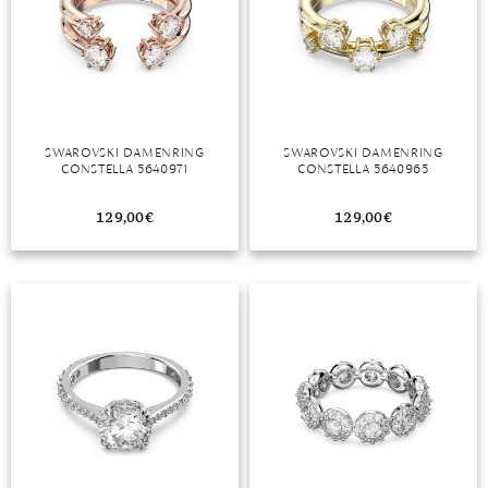
MONDSTEIN
MORGANIT
OPAL
SWAROVSKI DAMENRING
SWAROVSKI DAMENRING
PERIDOT
CONSTELLA 5640971
CONSTELLA 5640965
PYRIT
129,00
€
129,00
€
QUARZ
ROSENQUARZ
RUBIN
SAPHIR
SMARAGD
SPINELL