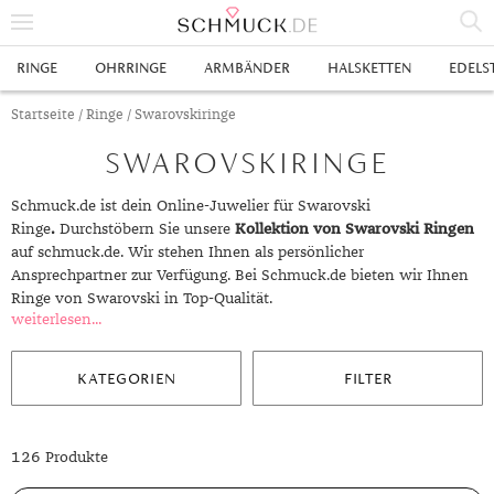
% SALE
RINGE
OHRRINGE
ARMBÄNDER
HALSKETTEN
EDELS
SCHMUCK
Startseite
/
Ringe
/ Swarovskiringe
SWAROVSKIRINGE
RINGE
HERRENRINGE
OHRRINGE
Schmuck.de ist dein Online-Juwelier für Swarovski
Ringe
.
Durchstöbern Sie unsere
Kollektion von Swarovski Ringen
SWAROVSKI RINGE
OHRHÄNGER
ARMBÄNDER
auf schmuck.de. Wir stehen Ihnen als persönlicher
Ansprechpartner zur Verfügung. Bei Schmuck.de bieten wir Ihnen
GOLDRINGE
OHRSTECKER
ANKERARMBÄNDER
HALSKETTEN
Ringe von Swarovski in Top-Qualität.
weiterlesen...
GELBGOLD RINGE
EDELSTAHLRINGE
CREOLEN
DIAMANTANHÄNGER
EDELSTAHLKETTEN
EDELSTEINE & METALLE
ROTGOLD RINGE
SILBERRINGE
SILBEROHRRINGE
EDELSTAHLARMBÄNDER
GOLDKETTEN
EDELSTEINE
UHREN
KATEGORIEN
FILTER
WEISSGOLD RINGE
ACHAT
PLATINRINGE
GOLDOHRRINGE
FREUNDSCHAFTSARMBÄNDER
SILBERKETTEN
METALLE & LEGIERUNGEN
DAMENUHREN
ANHÄNGER
126 Produkte
GELBGOLDOHRRINGE
ALEXANDRIT
GOLDSCHMUCK
DIAMANTRINGE
EDELSTAHLOHRRINGE
GOLDARMBÄNDER
PLATINKETTEN
RUBIN
HERRENUHREN
GOLDANHÄNGER
EHERINGE