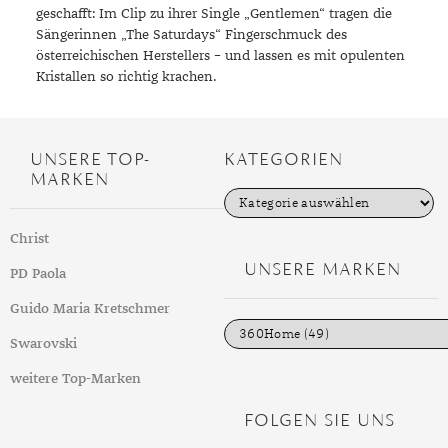
geschafft: Im Clip zu ihrer Single „Gentlemen“ tragen die
Sängerinnen „The Saturdays“ Fingerschmuck des
österreichischen Herstellers – und lassen es mit opulenten
Kristallen so richtig krachen.
UNSERE TOP-
KATEGORIEN
MARKEN
K
a
t
Christ
e
g
UNSERE MARKEN
PD Paola
o
r
i
Guido Maria Kretschmer
e
n
Swarovski
weitere Top-Marken
FOLGEN SIE UNS