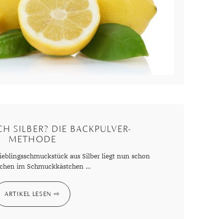
Dinner
Erstes Date
Roter Teppich
Trend des Monats
CH SILBER? DIE BACKPULVER-
METHODE
ieblingsschmuckstück aus Silber liegt nun schon
lchen im Schmuckkästchen …
ARTIKEL LESEN