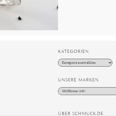
KATEGORIEN
K
a
t
e
g
UNSERE MARKEN
o
r
i
e
n
ÜBER SCHMUCK.DE