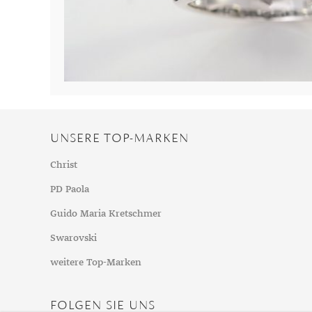
Mondstein
Morganit
Opal
Peridot
Pyrit
Quarz
Rosenquarz
UNSERE TOP-MARKEN
Rubin
Christ
Saphir
PD Paola
Smaragd
Spinell
Guido Maria Kretschmer
Tansanit
Swarovski
Zirkon
weitere Top-Marken
FOLGEN SIE UNS