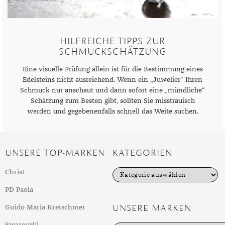
DIAMANT
SYMBOLIK
HAUSHALTSMITTEL
SOMMER
BUSINESS
DIOPSID
UNGLAUBLICH
WINTER
DINNER
HILFREICHE TIPPS ZUR
FLUORIT
ERSTES DATE
SCHMUCKSCHÄTZUNG
GRANAT
ROTER TEPPICH
Eine visuelle Prüfung allein ist für die Bestimmung eines
Edelsteins nicht ausreichend. Wenn ein „Juwelier“ Ihren
IOLITH
TREND DES MONATS
Schmuck nur anschaut und dann sofort eine „mündliche“
Schätzung zum Besten gibt, sollten Sie misstrauisch
JADE
werden und gegebenenfalls schnell das Weite suchen.
KARNEOL
KUNZIT
UNSERE TOP-MARKEN
KATEGORIEN
KYANIT
K
Christ
a
LABRADORIT
t
PD Paola
e
LAPISLAZULI
g
UNSERE MARKEN
Guido Maria Kretschmer
o
r
MARKASIT