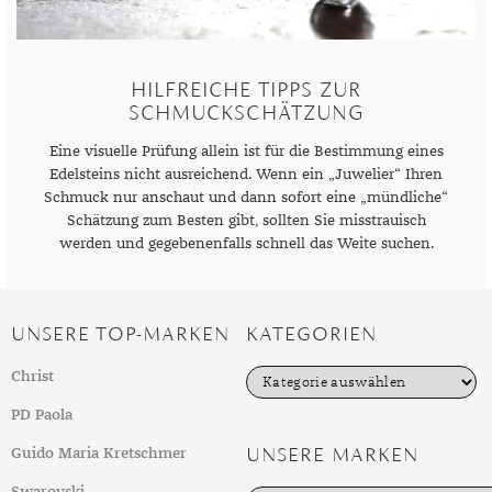
DIAMANT
SYMBOLIK
HAUSHALTSMITTEL
SOMMER
BUSINESS
DIOPSID
UNGLAUBLICH
WINTER
DINNER
HILFREICHE TIPPS ZUR
FLUORIT
ERSTES DATE
SCHMUCKSCHÄTZUNG
GRANAT
ROTER TEPPICH
Eine visuelle Prüfung allein ist für die Bestimmung eines
Edelsteins nicht ausreichend. Wenn ein „Juwelier“ Ihren
IOLITH
TREND DES MONATS
Schmuck nur anschaut und dann sofort eine „mündliche“
Schätzung zum Besten gibt, sollten Sie misstrauisch
JADE
werden und gegebenenfalls schnell das Weite suchen.
KARNEOL
KUNZIT
UNSERE TOP-MARKEN
KATEGORIEN
KYANIT
K
Christ
a
LABRADORIT
t
PD Paola
e
LAPISLAZULI
g
UNSERE MARKEN
Guido Maria Kretschmer
o
r
MARKASIT