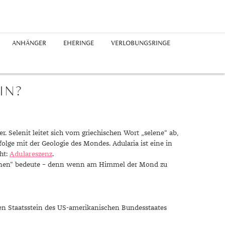
ANHÄNGER
EHERINGE
VERLOBUNGSRINGE
Edelstahlringe
Silberohrringe
Freundschaftsarmbänder
Platinketten
Saphir
Chronographen
Platinanhänger
Guide
Silberringe
Diamantohrringe
Perlenarmbänder
Herrenketten
Perlen
Buchstaben
Epochen
IN?
Platinringe
rhodiniert
Expertenrat
Diamantringe
Geschichte
Materialien
 Selenit leitet sich vom griechischen Wort „selene“ ab,
Ringgrößen
lge mit der Geologie des Mondes. Adularia ist eine in
Symbolik
ht:
Adulareszenz
.
 Tränen“ bedeute – denn wenn am Himmel der Mond zu
Unglaublich
Trends
Alltag
en Staatsstein des US-amerikanischen Bundesstaates
Business