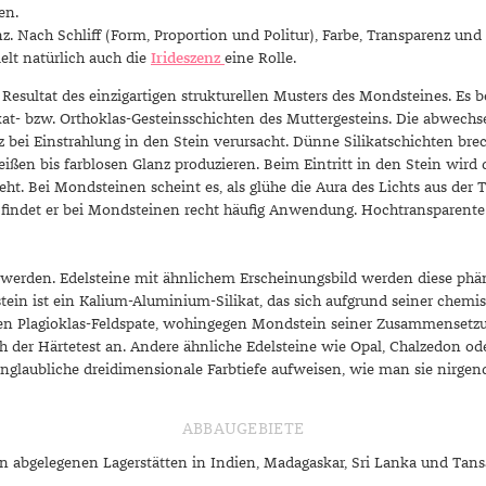
en.
 Nach Schliff (Form, Proportion und Politur), Farbe, Transparenz und 
lt natürlich auch die
Irideszenz
eine Rolle.
te Resultat des einzigartigen strukturellen Musters des Mondsteines. Es
t- bzw. Orthoklas-Gesteinsschichten des Muttergesteins. Die abwechs
enz bei Einstrahlung in den Stein verursacht. Dünne Silikatschichten b
ßen bis farblosen Glanz produzieren. Beim Eintritt in den Stein wird 
t. Bei Mondsteinen scheint es, als glühe die Aura des Lichts aus der Tie
t, findet er bei Mondsteinen recht häufig Anwendung. Hochtransparente
t werden. Edelsteine mit ähnlichem Erscheinungsbild werden diese ph
n ist ein Kalium-Aluminium-Silikat, das sich aufgrund seiner chemisc
men Plagioklas-Feldspate, wohingegen Mondstein seiner Zusammensetzu
 der Härtetest an. Andere ähnliche Edelsteine wie Opal, Chalzedon ode
glaubliche dreidimensionale Farbtiefe aufweisen, wie man sie nirgend
ABBAUGEBIETE
abgelegenen Lagerstätten in Indien, Madagaskar, Sri Lanka und Tansani