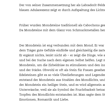
​Der von seiner Zusammensetzung her als Labradorit-Feld
blauen Adulareszenz zeigt er durch Aufspaltung des Lichts
Früher wurden Mondsteine traditionell als Cabochons ges
Da Mondsteine mit dem Glanz von Schmuckmetallen herrl
Der Mondstein ist eng verbunden mit dem Mond. Er war der
dem Träger gute Gefühle einflöße und gleichzeitig die zar
Er ergänzt nichts, lenkt nicht ab – er zeigt die Dinge, wi
und bei der Suche nach dem eigenen Selbst helfen. Legt
Mondstein, um die Zirbeldrüse zu stimulieren und den i
und der Stärke. Obwohl er oft als Stein für Frauen geseh
Edelsteinen gibt es so viele Überlieferungen und Legend
entstand der Mondstein aus Strahlen des Mondlichts, un
der Mondstein ein heiliger Stein, und es wird allgemein 
Unterwäsche, weil sie als Symbol der Fruchtbarkeit bet
Tropfen des Mondlichts entstanden ist. Man sagte dem St
Emotionen, Romantik und Liebe.