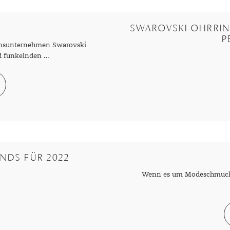
SWAROVSKI OHRRIN
P
tionsunternehmen Swarovski
d funkelnden …
ENDS FÜR 2022
Wenn es um Modeschmuck a