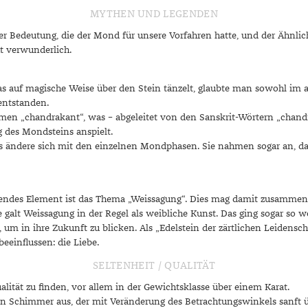
MYTHEN UND LEGENDEN
r
r Bedeutung, die der Mond für unsere Vorfahren hatte, und der Ähnlic
t verwunderlich.
das auf magische Weise über den Stein tänzelt, glaubte man sowohl im a
 entstanden.
-Namen „chandrakant“, was – abgeleitet von den Sanskrit-Wörtern „chan
g des Mondsteins anspielt.
s ändere sich mit den einzelnen Mondphasen. Sie nahmen sogar an, da
ndes Element ist das Thema „Weissagung“. Dies mag damit zusammenhä
e galt Weissagung in der Regel als weibliche Kunst. Das ging sogar so w
m in ihre Zukunft zu blicken. Als „Edelstein der zärtlichen Leidens
beeinflussen: die Liebe.
SELTENHEIT / QUALITÄT
ität zu finden, vor allem in der Gewichtsklasse über einem Karat.
 Schimmer aus, der mit Veränderung des Betrachtungswinkels sanft übe