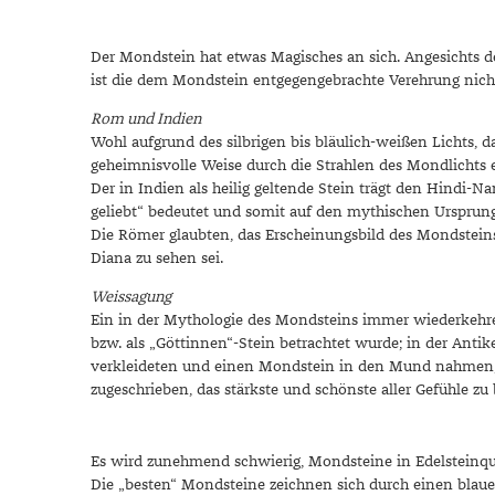
Chalzedon
Goldschmuck reinigen
Herbst
Chrysopras
Silberschmuck reinigen
Somme
Der Mondstein hat etwas Magisches an sich. Angesichts de
Citrin
Haushaltsmittel
Winter
ist die dem Mondstein entgegengebrachte Verehrung nich
Diamant
Rom und Indien
Diopsid
Wohl aufgrund des silbrigen bis bläulich-weißen Lichts, 
geheimnisvolle Weise durch die Strahlen des Mondlichts
Fluorit
Der in Indien als heilig geltende Stein trägt den Hindi
Granat
geliebt“ bedeutet und somit auf den mythischen Ursprun
Die Römer glaubten, das Erscheinungsbild des Mondstein
Iolith
Diana zu sehen sei.
Jade
Weissagung
Karneol
Ein in der Mythologie des Mondsteins immer wiederkehre
Kunzit
bzw. als „Göttinnen“-Stein betrachtet wurde; in der Antik
verkleideten und einen Mondstein in den Mund nahmen, u
Kyanit
zugeschrieben, das stärkste und schönste aller Gefühle zu 
Labradorit
Lapislazuli
Es wird zunehmend schwierig, Mondsteine in Edelsteinqual
Markasit
Die „besten“ Mondsteine zeichnen sich durch einen blauen