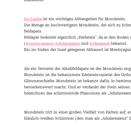
Edelsteine.
Sri Lanka
ist ein wichtiges Abbaugebiet für Mondstein.
Die Menge an hochwertigem Mondstein, der sich zu Schmuck
Feldspats.
Feldspat bedeutet eigentlich „Feldstein“, da er den Boden
(
Aventureszenz
,
Adulareszenz
und
Irideszenz
) bekannt.
Ein im Süden der Insel gelegener Abbauort ist Meetiya
Als ein Vertreter der Alkalifeldspate ist der Mondstein
Mondstein ist die bekannteste Edelsteinvarietät des Orthokl
Glimmerschiefer. Mondstein ist bekannt dafür, in bestimm
bemerkenswert macht. Und so verdankt der Stein seine
bezeichnen das schimmernde Phänomen als „Adulareszen
Mondstein tritt in einer großen Vielfalt von Farben auf, e
bläulich-weißen Schimmer (den man als „Adulareszenz“ beze