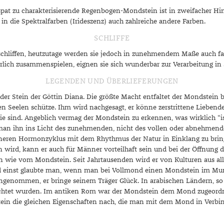
spat zu charakterisierende Regenbogen-Mondstein ist in zweifacher Hi
 in die Spektralfarben (Irideszenz) auch zahlreiche andere Farben.
SCHLIFFE
chliffen, heutzutage werden sie jedoch in zunehmendem Maße auch fac
ich zusammenspielen, eignen sie sich wunderbar zur Verarbeitung i
LEGENDEN UND ÜBERLIEFERUNGEN
 Stein der Göttin Diana. Die größte Macht entfaltet der Mondstein be
ten Seelen schütze. Ihm wird nachgesagt, er könne zerstrittene Liebend
e sie sind. Angeblich vermag der Mondstein zu erkennen, was wirklich “is
 man ihn ins Licht des zunehmenden, nicht des vollen oder abnehmend
nneren Hormonzyklus mit dem Rhythmus der Natur in Einklang zu brin
en wird, kann er auch für Männer vorteilhaft sein und bei der Öffnung
en wie vom Mondstein. Seit Jahrtausenden wird er von Kulturen aus all
d einst glaubte man, wenn man bei Vollmond einen Mondstein im Mund
angenommen, er bringe seinem Träger Glück. In arabischen Ländern, so i
rachtet wurden. Im antiken Rom war der Mondstein dem Mond zugeordnet
ein die gleichen Eigenschaften nach, die man mit dem Mond in Verbindu