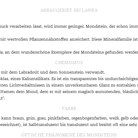
ABBAUGEBIET SRI LANKA
 verarbeiten lässt, wird immer geringer. Mondstein, der schon immer 
 mit wertvollen Pflanzennährstoffen anreichert. Diese Mineralfamilie i
guda, an dem wunderschöne Exemplere des Mondsteins gefunden werde
CHEMISMUS
 eng mit dem Labradorit und dem Sonnenstein verwandt.
as, eines Kaliumsilikats. Es ist ein transparentes bis undurchsichtiges 
ten Lichtverhältnissen in einem unverkennbaren Glanz zu erstrahlen u
n Namen dem Mond, dem er mit seinem magisch anmutenden, bläulich
z“.
FARBE
r kann braun, grün, grau, pinkfarben, regenbogenfarben, weiß, gelb oder
ichnet), ist halbtransluzent bis transluzent und besitzt oft eine sehr
OPTISCHE PHÄNOMENE DES MONDSTEINS