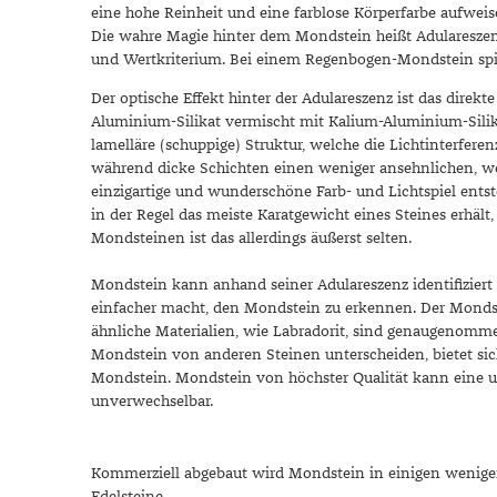
Mondstein
eine hohe Reinheit und eine farblose Körperfarbe aufweis
Die wahre Magie hinter dem Mondstein heißt Adulareszenz.
Morganit
und Wertkriterium. Bei einem Regenbogen-Mondstein spie
Opal
Der optische Effekt hinter der Adulareszenz ist das direk
Peridot
Aluminium-Silikat vermischt mit Kalium-Aluminium-Silika
Pyrit
lamelläre (schuppige) Struktur, welche die Lichtinterfer
während dicke Schichten einen weniger ansehnlichen, wei
Quarz
einzigartige und wunderschöne Farb- und Lichtspiel entsteh
Rosenquarz
in der Regel das meiste Karatgewicht eines Steines erhäl
Mondsteinen ist das allerdings äußerst selten.
Rubin
Saphir
Mondstein kann anhand seiner Adulareszenz identifizier
Smaragd
einfacher macht, den Mondstein zu erkennen. Der Mondstei
ähnliche Materialien, wie Labradorit, sind genaugenom
Spinell
Mondstein von anderen Steinen unterscheiden, bietet sich
Tansanit
Mondstein. Mondstein von höchster Qualität kann eine un
unverwechselbar.
Zirkon
Kommerziell abgebaut wird Mondstein in einigen wenigen 