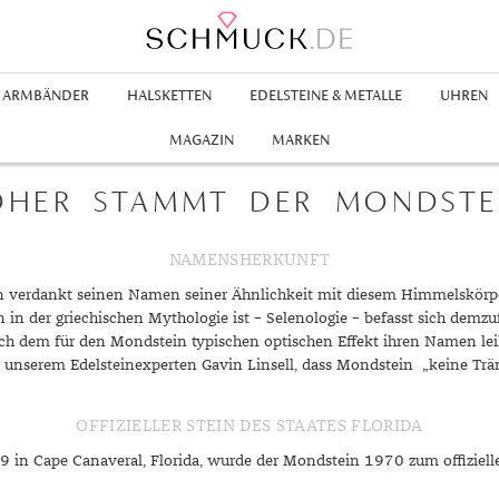
ARMBÄNDER
HALSKETTEN
EDELSTEINE & METALLE
UHREN
Ringe
hänger
Legierungen
en
nhänger
Goldringe
Creolen
Edelstahlarmbänder
Silberketten
Rubin
Kinderuhren
Silberanhänger
Inspiration
MAGAZIN
MARKEN
hrringe
bänder
en
hänger
hmuck
Platinohrringe
Lederarmbänder
Swarovskiketten
Smaradgd
Perlenanhänger
Gelbgold Ringe
Aus Aller Welt
HER STAMMT DER MONDSTE
inge
änder
t
gold
Swarovski Ohrringe
Swarovski Armbänder
Zirkonia
Swarovski Anhänger
Rotgold Ringe
Geschenke für Ihn
m
old
Weißgold Ringe
Geschenke für Sie
NAMENSHERKUNFT
nge
gold
Kleine Geschenke
n verdankt seinen Namen seiner Ähnlichkeit mit diesem Himmelskörper.
chmuck
ng
Schmuck für Kinder
 der griechischen Mythologie ist – Selenologie – befasst sich demzufo
chmuck
h dem für den Mondstein typischen optischen Effekt ihren Namen lei
lte unserem Edelsteinexperten Gavin Linsell, dass Mondstein „keine
ski Schmuck
Stilberatung
OFFIZIELLER STEIN DES STAATES FLORIDA
ionen
Farbberatung
9 in Cape Canaveral, Florida, wurde der Mondstein 1970 zum offiziell
g
Stile