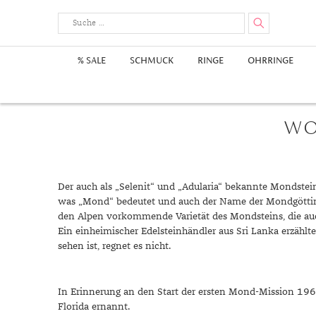
% SALE
SCHMUCK
RINGE
OHRRINGE
Herrenringe
Ohrhänger
Ankerarmbänder
Edelstahlketten
Edelsteine
Damenuhren
Goldanhänger
Wertanlage
Swarovski 
Ohrstecker
Diamantan
Goldketten
Metalle & 
Herrenuhr
Edelstahla
Anlässe
Goldohrringe
Goldarmbänder
Diamantenketten
Achat
Gelbgold Anhänger
Edelsteine
Edelstahlo
Herrenarm
Perlenkett
Diamantan
Goldsc
Geburt
WO
Platinarmbänder
Fußketten
Gelbgoldohrringe
Alexandrit
Rotgold Anhänger
Gold
Perlenohrr
Silberarmb
Charms
Hochzei
Gelb
Rotgoldohrringe
Amethyst
Weißgold Anhänger
Silber
Jubiläu
Rotg
Perlenringe
Weißgoldohrringe
Ametrin
Qualität
Zirkoniari
Taufe
Weiß
Der auch als „Selenit“ und „Adularia“ bekannte Mondstei
Andalusit
Schmuckschätzung
Silbers
Verlobu
was „Mond“ bedeutet und auch der Name der Mondgöttin in
Apatit
Platins
den Alpen vorkommende Varietät des Mondsteins, die auc
Ein einheimischer Edelsteinhändler aus Sri Lanka erzäh
Aquamarin
Swarov
sehen ist, regnet es nicht.
Pflegetipps
Aventurin
Styles
Bernstein
Aufbewahrung
Kollekt
In Erinnerung an den Start der ersten Mond-Mission 196
Beryll
Beschichtung
Frühlin
Florida ernannt.