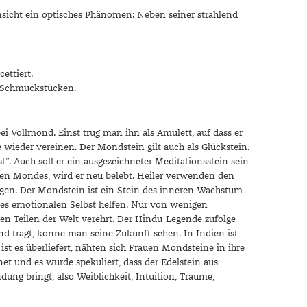
nsicht ein optisches Phänomen: Neben seiner strahlend
ettiert.
n Schmuckstücken.
i Vollmond. Einst trug man ihn als Amulett, auf dass er
e wieder vereinen. Der Mondstein gilt auch als Glückstein.
t”. Auch soll er ein ausgezeichneter Meditationsstein sein
en Mondes, wird er neu belebt. Heiler verwenden den
gen. Der Mondstein ist ein Stein des inneren Wachstum
 des emotionalen Selbst helfen. Nur von wenigen
en Teilen der Welt verehrt. Der Hindu-Legende zufolge
 trägt, könne man seine Zukunft sehen. In Indien ist
st es überliefert, nähten sich Frauen Mondsteine in ihre
 und es wurde spekuliert, dass der Edelstein aus
ng bringt, also Weiblichkeit, Intuition, Träume,