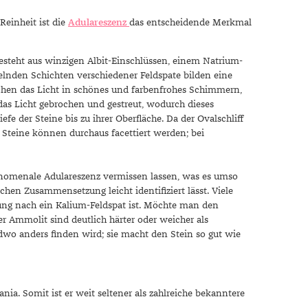
Reinheit ist die
Adulareszenz
das entscheidende Merkmal
 besteht aus winzigen Albit-Einschlüssen, einem Natrium-
elnden Schichten verschiedener Feldspate bilden eine
rechen das Licht in schönes und farbenfrohes Schimmern,
das Licht gebrochen und gestreut, wodurch dieses
fe der Steine bis zu ihrer Oberfläche. Da der Ovalschliff
 Steine können durchaus facettiert werden; bei
änomenale Adulareszenz vermissen lassen, was es umso
hen Zusammensetzung leicht identifiziert lässt. Viele
ng nach ein Kalium-Feldspat ist. Möchte man den
r Ammolit sind deutlich härter oder weicher als
wo anders finden wird; sie macht den Stein so gut wie
a. Somit ist er weit seltener als zahlreiche bekanntere