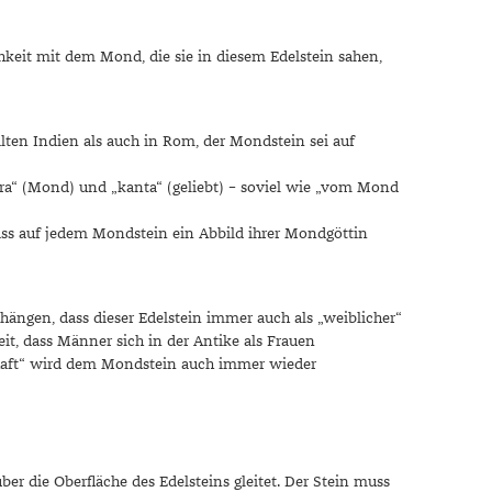
Dinner
Erstes Date
hkeit mit dem Mond, die sie in diesem Edelstein sahen,
Roter Teppich
Trend des Monats
lten Indien als auch in Rom, der Mondstein sei auf
dra“ (Mond) und „kanta“ (geliebt) – soviel wie „vom Mond
ss auf jedem Mondstein ein Abbild ihrer Mondgöttin
ngen, dass dieser Edelstein immer auch als „weiblicher“
eit, dass Männer sich in der Antike als Frauen
chaft“ wird dem Mondstein auch immer wieder
r die Oberfläche des Edelsteins gleitet. Der Stein muss