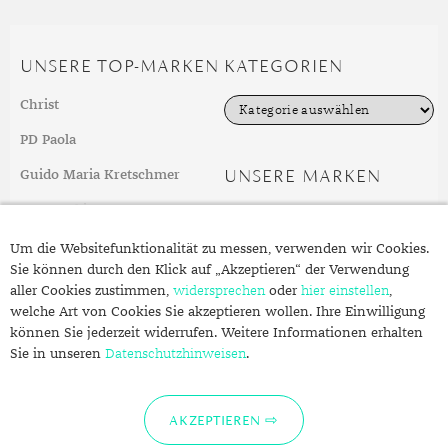
UNSERE TOP-MARKEN
KATEGORIEN
K
Christ
a
t
PD Paola
e
g
UNSERE MARKEN
Guido Maria Kretschmer
o
r
Swarovski
i
e
weitere Top-Marken
n
Um die Websitefunktionalität zu messen, verwenden wir Cookies.
Sie können durch den Klick auf „Akzeptieren“ der Verwendung
aller Cookies zustimmen,
widersprechen
oder
hier einstellen
,
FOLGEN SIE UNS
ÜBER SCHMUCK.DE
welche Art von Cookies Sie akzeptieren wollen. Ihre Einwilligung
können Sie jederzeit widerrufen. Weitere Informationen erhalten
Fragen zu Ihrer Bestellung?
Sie in unseren
Datenschutzhinweisen
.
Kontakt
Datenschutzerklärung
AKZEPTIEREN
Impressum