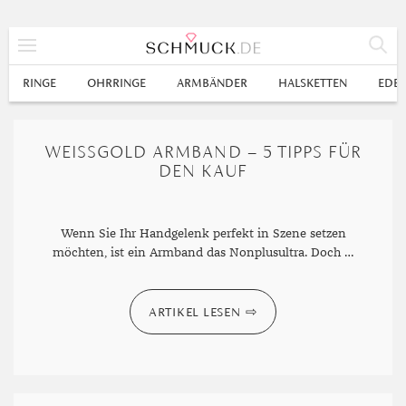
% SALE
RINGE
OHRRINGE
ARMBÄNDER
HALSKETTEN
EDEL
SCHMUCK
WEISSGOLD ARMBAND – 5 TIPPS FÜR D
RINGE
EN KAUF
HERRENRINGE
OHRRINGE
SWAROVSKI RINGE
OHRHÄNGER
ARMBÄNDER
Wenn Sie Ihr Handgelenk perfekt in Szene setzen
möchten, ist ein Armband das Nonplusultra. Doch …
GOLDRINGE
OHRSTECKER
ANKERARMBÄNDER
HALSKETTEN
GELBGOLD RINGE
EDELSTAHLRINGE
CREOLEN
DIAMANTANHÄNGER
EDELSTAHLKETTEN
EDELSTEINE & METALLE
ARTIKEL LESEN
ROTGOLD RINGE
SILBERRINGE
SILBEROHRRINGE
EDELSTAHLARMBÄNDER
GOLDKETTEN
EDELSTEINE
UHREN
WEISSGOLD RINGE
ACHAT
PLATINRINGE
GOLDOHRRINGE
FREUNDSCHAFTSARMBÄNDER
SILBERKETTEN
METALLE & LEGIERUNGEN
DAMENUHREN
ANHÄNGER