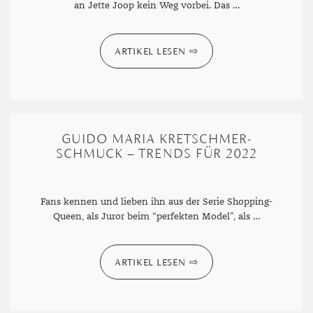
an Jette Joop kein Weg vorbei. Das …
DIAMANT
SYMBOLIK
HAUSHALTSMITTEL
SOMMER
BUSINESS
DIOPSID
UNGLAUBLICH
WINTER
DINNER
ARTIKEL LESEN
FLUORIT
ERSTES DATE
GRANAT
ROTER TEPPICH
IOLITH
TREND DES MONATS
GUIDO MARIA KRETSCHMER-
SCHMUCK – TRENDS FÜR 2022
JADE
KARNEOL
Fans kennen und lieben ihn aus der Serie Shopping-
Queen, als Juror beim “perfekten Model”, als …
KUNZIT
KYANIT
ARTIKEL LESEN
LABRADORIT
LAPISLAZULI