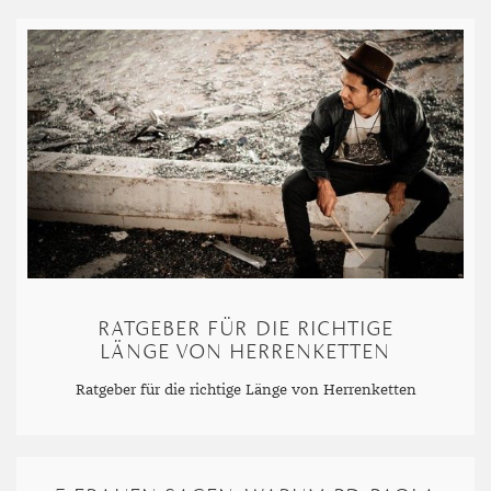
MARKASIT
MONDSTEIN
MORGANIT
OPAL
PERIDOT
PYRIT
QUARZ
RATGEBER FÜR DIE RICHTIGE
ROSENQUARZ
LÄNGE VON HERRENKETTEN
RUBIN
Ratgeber für die richtige Länge von Herrenketten
SAPHIR
SMARAGD