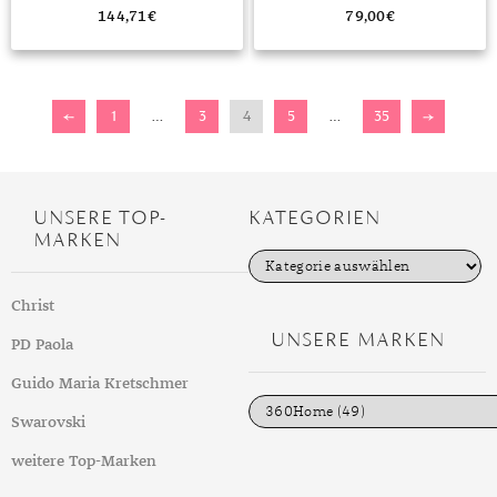
144,71
€
79,00
€
←
1
…
3
4
5
…
35
→
UNSERE TOP-
KATEGORIEN
MARKEN
K
a
t
Christ
e
g
UNSERE MARKEN
PD Paola
o
r
i
Guido Maria Kretschmer
e
n
Swarovski
weitere Top-Marken