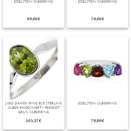
EDELSTEIN-SILBERRING
EDELSTEIN-SILBERRING
MONDSTEIN
99,00
€
79,00
€
MORGANIT
OPAL
PERIDOT
PYRIT
QUARZ
ROSENQUARZ
RUBIN
SIGO DAMEN RING 925 STERLING
EDELSTEIN-SILBERRING
SAPHIR
SILBER RHODINIERT 1 PERIDOT
GRÜN SILBERRING
SMARAGD
105,27
€
79,00
€
SPINELL