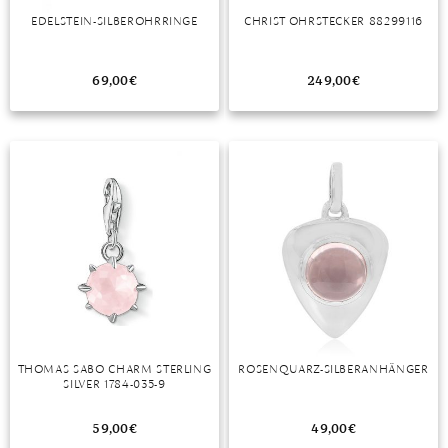
EDELSTEIN-SILBEROHRRINGE
CHRIST OHRSTECKER 88299116
MONDSTEIN
MORGANIT
69,00
€
249,00
€
OPAL
PERIDOT
PYRIT
QUARZ
ROSENQUARZ
RUBIN
SAPHIR
THOMAS SABO CHARM STERLING
ROSENQUARZ-SILBERANHÄNGER
SILVER 1784-035-9
SMARAGD
59,00
€
49,00
€
SPINELL