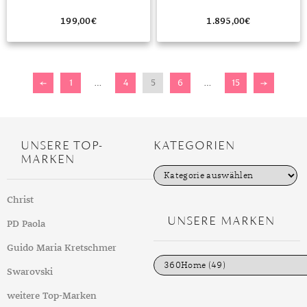
199,00
€
1.895,00
€
←
1
…
4
5
6
…
15
→
UNSERE TOP-
KATEGORIEN
MARKEN
K
a
t
Christ
e
g
UNSERE MARKEN
PD Paola
o
r
i
Guido Maria Kretschmer
e
n
Swarovski
weitere Top-Marken