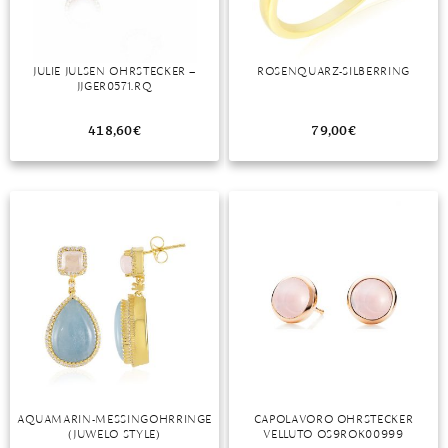
JULIE JULSEN OHRSTECKER –
ROSENQUARZ-SILBERRING
JJGER0571.RQ
418,60
€
79,00
€
AQUAMARIN-MESSINGOHRRINGE
CAPOLAVORO OHRSTECKER
(JUWELO STYLE)
VELLUTO OS9ROK00999