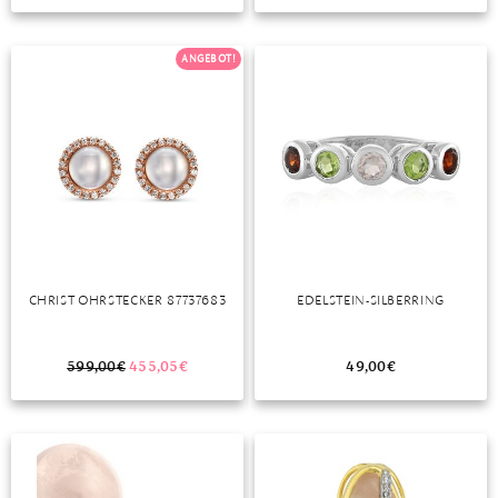
TANSANIT
ANGEBOT!
ZIRKON
CHRIST OHRSTECKER 87737683
EDELSTEIN-SILBERRING
599,00
€
455,05
€
49,00
€