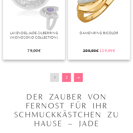
LAVENDEL-JADE-SILBERRING
DAMENRING BICOLOR
(MONOSONO COLLECTION)
79,00
€
299,99
€
119,99
€
1
2
→
DER ZAUBER VON
FERNOST FÜR IHR
SCHMUCKKÄSTCHEN ZU
HAUSE – JADE