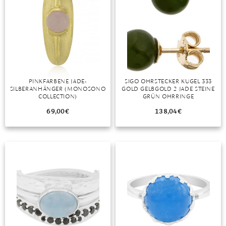
MONDSTEIN
MORGANIT
OPAL
PERIDOT
PINKFARBENE JADE-
SIGO OHRSTECKER KUGEL 333
SILBERANHÄNGER (MONOSONO
GOLD GELBGOLD 2 JADE STEINE
COLLECTION)
GRÜN OHRRINGE
PYRIT
GOLDOHRSTECKER
69,00
€
138,04
€
QUARZ
ROSENQUARZ
RUBIN
SAPHIR
SMARAGD
SPINELL