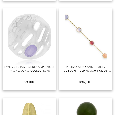
DIAMANT
SYMBOLIK
HAUSHALTSMITTEL
SOMMER
BUSINESS
DIOPSID
UNGLAUBLICH
WINTER
DINNER
FLUORIT
ERSTES DATE
GRANAT
ROTER TEPPICH
IOLITH
TREND DES MONATS
JADE
KARNEOL
LAVENDEL-JADE-SILBERANHÄNGER
PALIDO ARMBAND – MEIN
(MONOSONO COLLECTION)
TAGEBUCH – SEHNSUCHT K12081G
KUNZIT
69,00
€
395,10
€
KYANIT
LABRADORIT
LAPISLAZULI
MARKASIT