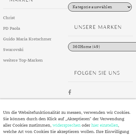
K
a
t
Christ
e
g
UNSERE MARKEN
PD Paola
o
r
i
Guido Maria Kretschmer
e
n
Swarovski
weitere Top-Marken
FOLGEN SIE UNS
ÜBER
Um die Websitefunktionalität zu messen, verwenden wir Cookies.
SCHMUCK.DE
Sie können durch den Klick auf „Akzeptieren“ der Verwendung
aller Cookies zustimmen,
widersprechen
oder
hier einstellen
,
welche Art von Cookies Sie akzeptieren wollen. Ihre Einwilligung
Fragen zu Ihrer Bestellung?