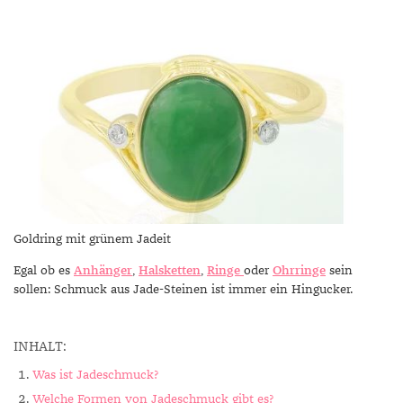
Goldring mit grünem Jadeit
Egal ob es
Anhänger
,
Halsketten
,
Ringe
oder
Ohrringe
sein
sollen: Schmuck aus Jade-Steinen ist immer ein Hingucker.
INHALT:
Was ist Jadeschmuck?
Welche Formen von Jadeschmuck gibt es?