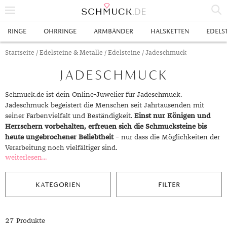
% SALE
RINGE
OHRRINGE
ARMBÄNDER
HALSKETTEN
EDELS
SCHMUCK
Startseite
/
Edelsteine & Metalle
/
Edelsteine
/ Jadeschmuck
JADESCHMUCK
RINGE
HERRENRINGE
OHRRINGE
Schmuck.de ist dein Online-Juwelier für Jadeschmuck.
Jadeschmuck begeistert die Menschen seit Jahrtausenden mit
SWAROVSKI RINGE
OHRHÄNGER
ARMBÄNDER
seiner Farbenvielfalt und Beständigkeit.
Einst nur Königen und
Herrschern vorbehalten, erfreuen sich die Schmucksteine bis
GOLDRINGE
OHRSTECKER
ANKERARMBÄNDER
HALSKETTEN
heute ungebrochener Beliebtheit
– nur dass die Möglichkeiten der
Verarbeitung noch vielfältiger sind.
GELBGOLD RINGE
EDELSTAHLRINGE
CREOLEN
DIAMANTANHÄNGER
EDELSTAHLKETTEN
EDELSTEINE & METALLE
weiterlesen...
ROTGOLD RINGE
SILBERRINGE
SILBEROHRRINGE
EDELSTAHLARMBÄNDER
GOLDKETTEN
EDELSTEINE
UHREN
KATEGORIEN
FILTER
WEISSGOLD RINGE
ACHAT
PLATINRINGE
GOLDOHRRINGE
FREUNDSCHAFTSARMBÄNDER
SILBERKETTEN
METALLE & LEGIERUNGEN
DAMENUHREN
ANHÄNGER
GELBGOLDOHRRINGE
ALEXANDRIT
GOLDSCHMUCK
DIAMANTRINGE
EDELSTAHLOHRRINGE
GOLDARMBÄNDER
PLATINKETTEN
RUBIN
HERRENUHREN
GOLDANHÄNGER
EHERINGE
27 Produkte