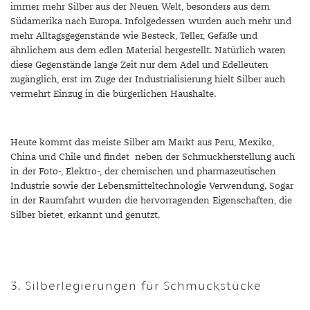
immer mehr Silber aus der Neuen Welt, besonders aus dem
Südamerika nach Europa. Infolgedessen wurden auch mehr und
MONDSTEIN
mehr Alltagsgegenstände wie Besteck, Teller, Gefäße und
ähnlichem aus dem edlen Material hergestellt. Natürlich waren
MORGANIT
diese Gegenstände lange Zeit nur dem Adel und Edelleuten
OPAL
zugänglich, erst im Zuge der Industrialisierung hielt Silber auch
vermehrt Einzug in die bürgerlichen Haushalte.
PERIDOT
PYRIT
Heute kommt das meiste Silber am Markt aus Peru, Mexiko,
China und Chile und findet neben der Schmuckherstellung auch
QUARZ
in der Foto-, Elektro-, der chemischen und pharmazeutischen
Industrie sowie der Lebensmitteltechnologie Verwendung. Sogar
ROSENQUARZ
in der Raumfahrt wurden die hervorragenden Eigenschaften, die
Silber bietet, erkannt und genutzt.
RUBIN
SAPHIR
SMARAGD
3. Silberlegierungen für Schmuckstücke
SPINELL