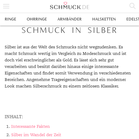
% SALE
RINGE
OHRRINGE
ARMBÄNDER
HALSKETTEN
EDELS
SCHMUCK IN SILBER
SCHMUCK
RINGE
Silber ist aus der Welt des Schmucks nicht wegzudenken. Es
macht Schmuck wertig im Vergleich zu Modeschmuck und ist
HERRENRINGE
OHRRINGE
doch viel erschwinglicher als Gold. Es lässt sich sehr gut
verarbeiten und besitzt darüber hinaus einige interessante
SWAROVSKI RINGE
OHRHÄNGER
ARMBÄNDER
Eigenschaften und findet somit Verwendung in verschiedensten
Bereichen. Angenehme Trageeigenschaften und ein moderner
GOLDRINGE
OHRSTECKER
ANKERARMBÄNDER
HALSKETTEN
Look machen Silberschmuck zu einem zeitlosen Klassiker.
GELBGOLD RINGE
EDELSTAHLRINGE
CREOLEN
DIAMANTANHÄNGER
EDELSTAHLKETTEN
EDELSTEINE & METALLE
ROTGOLD RINGE
SILBERRINGE
SILBEROHRRINGE
EDELSTAHLARMBÄNDER
GOLDKETTEN
EDELSTEINE
UHREN
INHALT:
WEISSGOLD RINGE
ACHAT
PLATINRINGE
GOLDOHRRINGE
FREUNDSCHAFTSARMBÄNDER
SILBERKETTEN
METALLE & LEGIERUNGEN
DAMENUHREN
ANHÄNGER
Interessante Fakten
GELBGOLDOHRRINGE
ALEXANDRIT
GOLDSCHMUCK
DIAMANTRINGE
EDELSTAHLOHRRINGE
GOLDARMBÄNDER
PLATINKETTEN
RUBIN
HERRENUHREN
GOLDANHÄNGER
EHERINGE
Silber im Wandel der Zeit