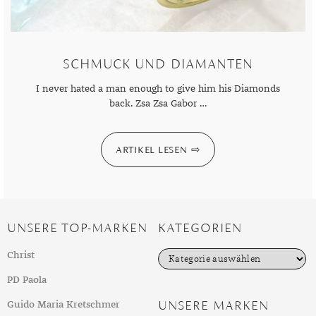
SCHMUCK UND DIAMANTEN
I never hated a man enough to give him his Diamonds
back. Zsa Zsa Gabor …
ARTIKEL LESEN
UNSERE TOP-MARKEN
KATEGORIEN
K
Christ
a
t
PD Paola
e
g
UNSERE MARKEN
Guido Maria Kretschmer
o