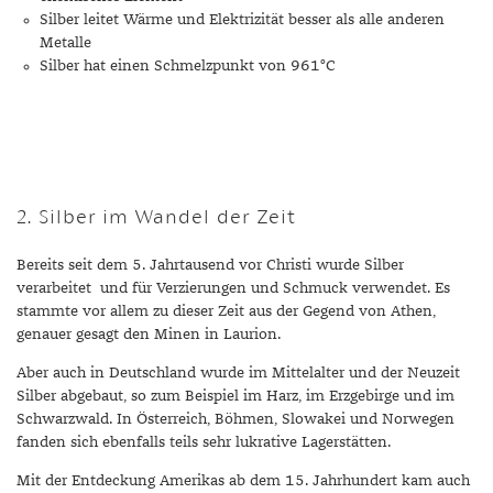
DIAMANT
SYMBOLIK
HAUSHALTSMITTEL
SOMMER
BUSINESS
Silber leitet Wärme und Elektrizität besser als alle anderen
Metalle
DIOPSID
UNGLAUBLICH
WINTER
DINNER
Silber hat einen Schmelzpunkt von 961°C
FLUORIT
ERSTES DATE
GRANAT
ROTER TEPPICH
IOLITH
TREND DES MONATS
2. Silber im Wandel der Zeit
JADE
Bereits seit dem 5. Jahrtausend vor Christi wurde Silber
KARNEOL
verarbeitet und für Verzierungen und Schmuck verwendet. Es
KUNZIT
stammte vor allem zu dieser Zeit aus der Gegend von Athen,
genauer gesagt den Minen in Laurion.
KYANIT
Aber auch in Deutschland wurde im Mittelalter und der Neuzeit
Silber abgebaut, so zum Beispiel im Harz, im Erzgebirge und im
LABRADORIT
Schwarzwald. In Österreich, Böhmen, Slowakei und Norwegen
fanden sich ebenfalls teils sehr lukrative Lagerstätten.
LAPISLAZULI
Mit der Entdeckung Amerikas ab dem 15. Jahrhundert kam auch
MARKASIT