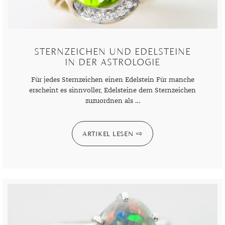
DIAMANT
SYMBOLIK
HAUSHALTSMITTEL
SOMMER
BUSINESS
DIOPSID
UNGLAUBLICH
WINTER
DINNER
FLUORIT
ERSTES DATE
STERNZEICHEN UND EDELSTEINE
IN DER ASTROLOGIE
GRANAT
ROTER TEPPICH
Für jedes Sternzeichen einen Edelstein Für manche
IOLITH
TREND DES MONATS
erscheint es sinnvoller, Edelsteine dem Sternzeichen
zuzuordnen als …
JADE
KARNEOL
ARTIKEL LESEN
KUNZIT
KYANIT
LABRADORIT
LAPISLAZULI
MARKASIT