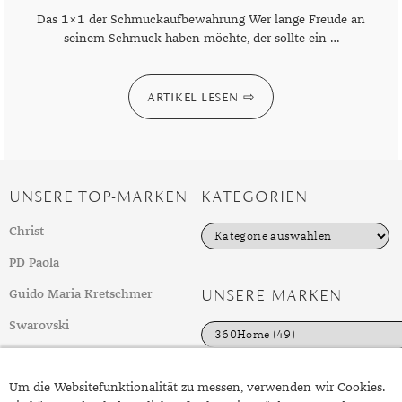
Das 1×1 der Schmuckaufbewahrung Wer lange Freude an
seinem Schmuck haben möchte, der sollte ein …
ARTIKEL LESEN
UNSERE TOP-MARKEN
KATEGORIEN
K
Christ
a
t
PD Paola
e
g
UNSERE MARKEN
Guido Maria Kretschmer
o
r
Swarovski
i
e
weitere Top-Marken
n
Um die Websitefunktionalität zu messen, verwenden wir Cookies.