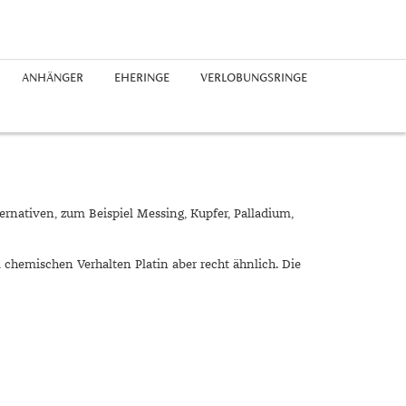
ANHÄNGER
EHERINGE
VERLOBUNGSRINGE
Edelstahlringe
Silberohrringe
Freundschaftsarmbänder
Platinketten
Saphir
Chronographen
Platinanhänger
Guide
Silberringe
Diamantohrringe
Perlenarmbänder
Herrenketten
Perlen
Buchstaben
Epochen
Platinringe
rhodiniert
Expertenrat
Diamantringe
Geschichte
ernativen, zum Beispiel Messing, Kupfer, Palladium,
Materialien
Ringgrößen
im chemischen Verhalten Platin aber recht ähnlich. Die
Symbolik
Unglaublich
Trends
Alltag
Business