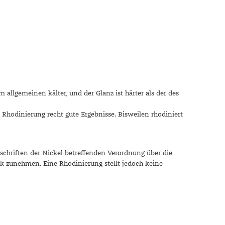
Dinner
Erstes Date
Roter Teppich
Trend des Monats
llgemeinen kälter, und der Glanz ist härter als der des
 Rhodinierung recht gute Ergebnisse. Bisweilen rhodiniert
rschriften der Nickel betreffenden Verordnung über die
k zunehmen. Eine Rhodinierung stellt jedoch keine