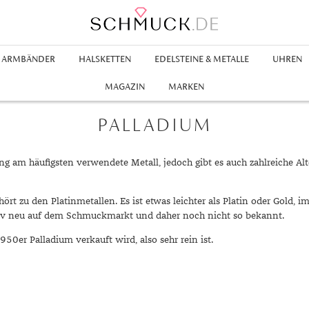
ARMBÄNDER
HALSKETTEN
EDELSTEINE & METALLE
UHREN
Ringe
hänger
Legierungen
en
nhänger
Goldringe
Creolen
Edelstahlarmbänder
Silberketten
Rubin
Kinderuhren
Silberanhänger
Inspiration
MAGAZIN
MARKEN
hrringe
bänder
en
hänger
hmuck
Platinohrringe
Lederarmbänder
Swarovskiketten
Smaradgd
Perlenanhänger
Gelbgold Ringe
Aus Aller Welt
PALLADIUM
inge
änder
t
gold
Swarovski Ohrringe
Swarovski Armbänder
Zirkonia
Swarovski Anhänger
Rotgold Ringe
Geschenke für Ihn
m
old
Weißgold Ringe
Geschenke für Sie
g am häufigsten verwendete Metall, jedoch gibt es auch zahlreiche Alt
nge
gold
Kleine Geschenke
chmuck
ng
Schmuck für Kinder
hört zu den Platinmetallen. Es ist etwas leichter als Platin oder Gold, 
chmuck
ativ neu auf dem Schmuckmarkt und daher noch nicht so bekannt.
ski Schmuck
 950er Palladium verkauft wird, also sehr rein ist.
Stilberatung
ionen
Farbberatung
g
Stile