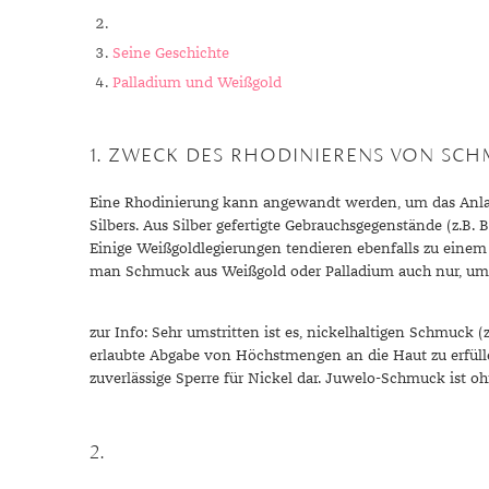
Chalzedon
Goldschmuck reinigen
Herbst
Chrysopras
Silberschmuck reinigen
Somme
Seine Geschichte
Citrin
Haushaltsmittel
Winter
Palladium und Weißgold
Diamant
Diopsid
1. ZWECK DES RHODINIERENS VON SC
Fluorit
Granat
Eine Rhodinierung kann angewandt werden, um das Anlaufe
Silbers. Aus Silber gefertigte Gebrauchsgegenstände (z.B. B
Iolith
Einige Weißgoldlegierungen tendieren ebenfalls zu einem “
Jade
man Schmuck aus Weißgold oder Palladium auch nur, um ei
Karneol
Kunzit
zur Info: Sehr umstritten ist es, nickelhaltigen Schmuck 
erlaubte Abgabe von Höchstmengen an die Haut zu erfüll
Kyanit
zuverlässige Sperre für Nickel dar. Juwelo-Schmuck ist oh
Labradorit
Lapislazuli
2.
Markasit