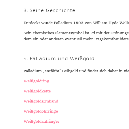
Mondstein
3. Seine Geschichte
Morganit
Opal
Entdeckt wurde Palladium 1803 von William Hyde Wollasto
Peridot
Sein chemisches Elementsymbol ist Pd mit der Ordnungszahl
Pyrit
dem ein oder anderen eventuell mehr Tragekomfort biete
Quarz
Rosenquarz
4. Palladium und Weißgold
Rubin
Saphir
Palladium „entfärbt“ Gelbgold und findet sich daher in v
Smaragd
Weißgoldring
Spinell
Weißgoldkette
Tansanit
Weißgoldarmband
Zirkon
Weißgoldohrringe
Weißgoldanhänger