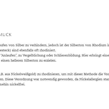
r
HMUCK
n von Silber zu verhindern, jedoch ist der Silberton von Rhodium im a
esteck) sind ebenfalls oft rhodiniert.
Anlaufen”, zu Vergelblichung oder Schlierenbildung. Hier erbringt eine
nen helleren Silberton zu erzielen.
(z.B. aus Nickelweißgold) zu rhodinieren, um mit dieser Methode die Vo
en. Diese Verordnung war notwendig geworden, da Nickelallergien star
nehin nickelfrei.