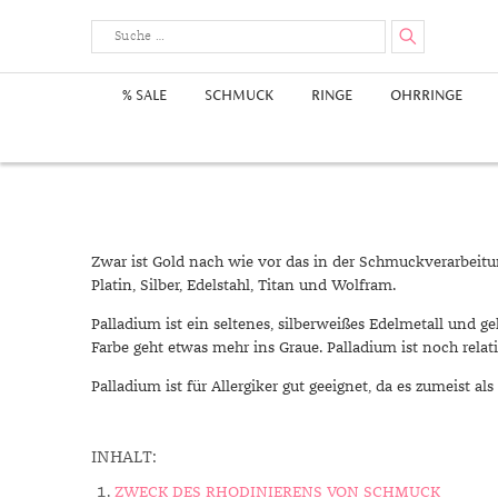
% SALE
SCHMUCK
RINGE
OHRRINGE
Herrenringe
Ohrhänger
Ankerarmbänder
Edelstahlketten
Edelsteine
Damenuhren
Goldanhänger
Wertanlage
Swarovski 
Ohrstecker
Diamantan
Goldketten
Metalle & 
Herrenuhr
Edelstahla
Anlässe
Goldohrringe
Goldarmbänder
Diamantenketten
Achat
Gelbgold Anhänger
Edelsteine
Edelstahlo
Herrenarm
Perlenkett
Diamantan
Goldsc
Geburt
Platinarmbänder
Fußketten
Gelbgoldohrringe
Alexandrit
Rotgold Anhänger
Gold
Perlenohrr
Silberarmb
Charms
Hochzei
Gelb
Rotgoldohrringe
Amethyst
Weißgold Anhänger
Silber
Jubiläu
Rotg
Zwar ist Gold nach wie vor das in der Schmuckverarbeitun
Perlenringe
Weißgoldohrringe
Ametrin
Qualität
Zirkoniari
Taufe
Weiß
Platin, Silber, Edelstahl, Titan und Wolfram.
Andalusit
Schmuckschätzung
Silbers
Verlobu
Palladium ist ein seltenes, silberweißes Edelmetall und ge
Apatit
Platins
Farbe geht etwas mehr ins Graue. Palladium ist noch rel
Aquamarin
Swarov
Palladium ist für Allergiker gut geeignet, da es zumeist als
Pflegetipps
Aventurin
Styles
Bernstein
Aufbewahrung
Kollekt
INHALT:
Beryll
Beschichtung
Frühlin
ZWECK DES RHODINIERENS VON SCHMUCK